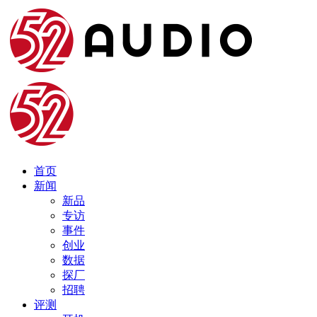
首页
新闻
新品
专访
事件
创业
数据
探厂
招聘
评测