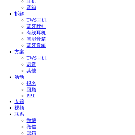
耳机
音箱
拆解
TWS耳机
蓝牙脖挂
有线耳机
智能音箱
蓝牙音箱
方案
TWS耳机
语音
其他
活动
报名
回顾
PPT
专题
视频
联系
微博
微信
邮箱