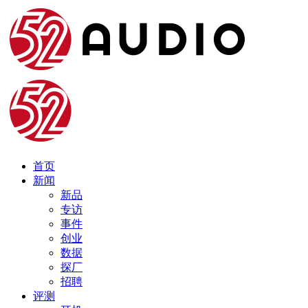
首页
新闻
新品
专访
事件
创业
数据
探厂
招聘
评测