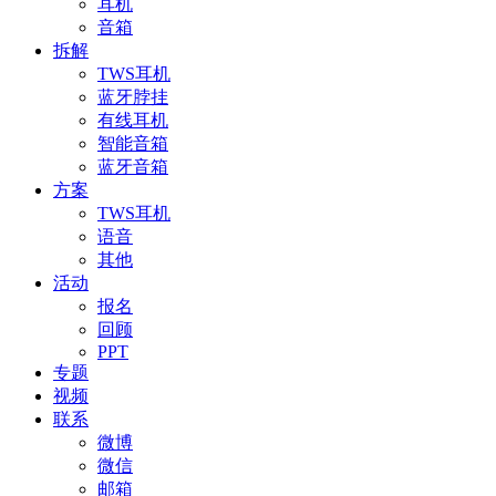
耳机
音箱
拆解
TWS耳机
蓝牙脖挂
有线耳机
智能音箱
蓝牙音箱
方案
TWS耳机
语音
其他
活动
报名
回顾
PPT
专题
视频
联系
微博
微信
邮箱