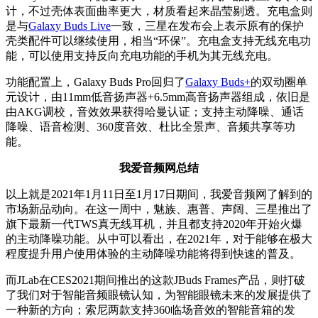
计，不过壳体表面曲率更大，材质看起来晶莹剔透。充电盒则
是与
Galaxy Buds Live
一致，三星在发布会上表示原有的保护
壳类配件可以继续使用，相当“环保”。充电盒支持无线充电功
能，可以使用支持反向充电功能的手机为其无线充电。
功能配置上，Galaxy Buds Pro回归了
Galaxy Buds+
的双动圈单
元设计，由11mm低音扬声器+6.5mm高音扬声器组成，依旧是
由AKG调校，音效效果获得哈曼认证；支持主动降噪、通话
降噪、语音检测、360度音效、杜比全景声、音频共享等功
能。
我爱音频网总结
以上就是2021年1月11日至1月17日期间，我爱音频网了解到的
市场新品动向。在这一周中，魅族、惠普、声阔、三星推出了
旗下最新一代TWS真无线耳机，并且都支持2020年开始火爆
的主动降噪功能。从中可以看出，在2021年，对于能够在极大
程度提升用户使用体验的主动降噪功能将得到快速的普及。
而JLab在CES2021期间推出的这款JBuds Frames产品，则打破
了我们对于智能音频眼镜认知，为智能眼镜未来的发展提供了
一种新的方向；索尼两款支持360临场音效的智能音箱的发