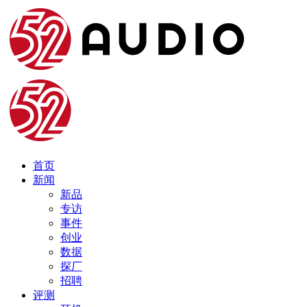
首页
新闻
新品
专访
事件
创业
数据
探厂
招聘
评测