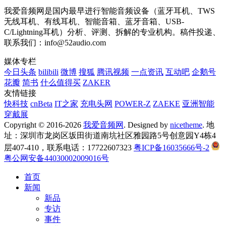
我爱音频网是国内最早进行智能音频设备（蓝牙耳机、TWS
无线耳机、有线耳机、智能音箱、蓝牙音箱、USB-
C/Lightning耳机）分析、评测、拆解的专业机构。稿件投递、
联系我们：info@52audio.com
媒体专栏
今日头条
bilibili
微博
搜狐
腾讯视频
一点资讯
互动吧
企鹅号
花瓣
简书
什么值得买
ZAKER
友情链接
快科技
cnBeta
IT之家
充电头网
POWER-Z
ZAEKE
亚洲智能
穿戴展
Copyright © 2016-2026
我爱音频网
. Designed by
nicetheme
. 地
址：深圳市龙岗区坂田街道南坑社区雅园路5号创意园Y4栋4
层407-410，联系电话：17722607323
粤ICP备16035666号-2
粤公网安备44030002009016号
首页
新闻
新品
专访
事件