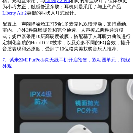
格。充电盒采用了与
Liberty 2 Pro
相同的滑盖设计，但体积更
为小巧方正，触感舒适亲肤；耳机则是采用了与上代产品
Liberty Air 2
类似的柄状入耳式设计。
配置上，声阔降噪舱主打5合1多麦克风双馈降噪，支持通勤、
室内、户外3种降噪场景和完全通透、人声模式两种通透模
式；扬声器采用10层高硬度镀膜，搭配基于人耳听力曲线进行
定制化音质的HearID 2.0技术，以及众多不同的EQ音效，提升
音质表现和还原度，受到了10位格莱美获奖音乐人推荐。
7、紫米ZMI PurPods真无线耳机开启预售，双动圈单元，旗舰
外观