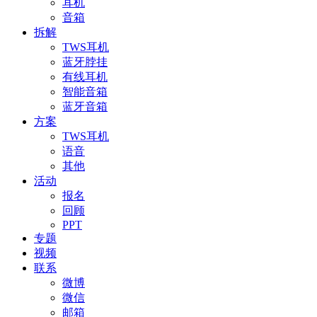
耳机
音箱
拆解
TWS耳机
蓝牙脖挂
有线耳机
智能音箱
蓝牙音箱
方案
TWS耳机
语音
其他
活动
报名
回顾
PPT
专题
视频
联系
微博
微信
邮箱