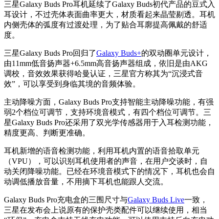
三星Galaxy Buds Pro耳机延续了Galaxy Buds初代产品的豆式入
耳设计，不过壳体表面曲率更大，材质看起来晶莹剔透。耳机
内侧壳体的弧度有过渡处理，为了贴合耳廓提高佩戴的舒适
度。
三星Galaxy Buds Pro回归了
Galaxy Buds+
的双动圈单元设计，
由11mm低音扬声器+6.5mm高音扬声器组成，依旧是由AKG
调校，音效效果获得哈曼认证，三星官方称其为“沉浸式音
效”，可以享受到身临其境的音频体验。
主动降噪方面，Galaxy Buds Pro支持智能主动降噪功能，有强
弱2个档位可调节，支持环境音模式，有四个档位可调节。三
星Galaxy Buds Pro还采用了双光学传感器用于入耳检测功能，
精度更高、判断更准确。
耳机新增的语音检测功能，利用耳机内置的语音拾取单元
（VPU），可以识别耳机使用者的声音，在用户交谈时，自
动关闭降噪功能。已经在环境音模式下的情况下，耳机也会自
动调低播放音量，不用摘下耳机也能跟人交流。
Galaxy Buds Pro充电盒的三围尺寸与
Galaxy Buds Live
一致，
三星在发布会上说原有的保护壳类配件可以继续使用，相当