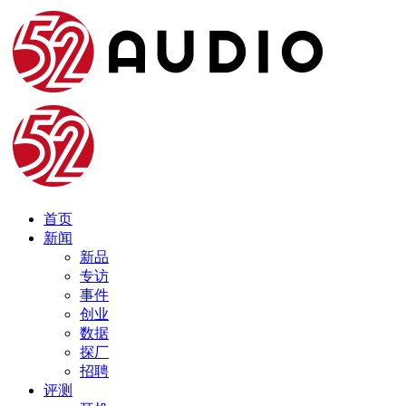
首页
新闻
新品
专访
事件
创业
数据
探厂
招聘
评测