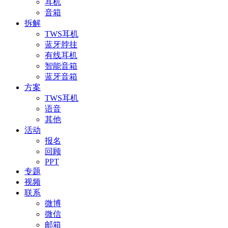
耳机
音箱
拆解
TWS耳机
蓝牙脖挂
有线耳机
智能音箱
蓝牙音箱
方案
TWS耳机
语音
其他
活动
报名
回顾
PPT
专题
视频
联系
微博
微信
邮箱