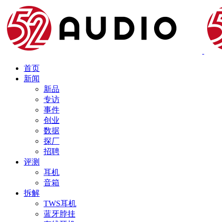
首页
新闻
新品
专访
事件
创业
数据
探厂
招聘
评测
耳机
音箱
拆解
TWS耳机
蓝牙脖挂