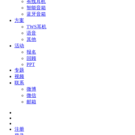
有线耳机
智能音箱
蓝牙音箱
方案
TWS耳机
语音
其他
活动
报名
回顾
PPT
专题
视频
联系
微博
微信
邮箱
注册