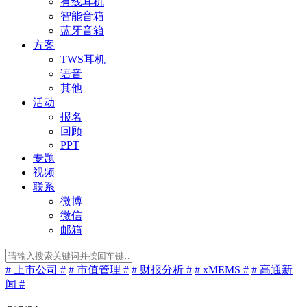
有线耳机
智能音箱
蓝牙音箱
方案
TWS耳机
语音
其他
活动
报名
回顾
PPT
专题
视频
联系
微博
微信
邮箱
# 上市公司 #
# 市值管理 #
# 财报分析 #
# xMEMS #
# 高通新
闻 #