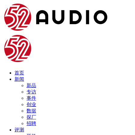
首页
新闻
新品
专访
事件
创业
数据
探厂
招聘
评测