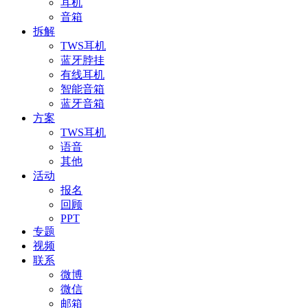
耳机
音箱
拆解
TWS耳机
蓝牙脖挂
有线耳机
智能音箱
蓝牙音箱
方案
TWS耳机
语音
其他
活动
报名
回顾
PPT
专题
视频
联系
微博
微信
邮箱