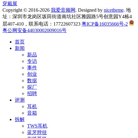
穿戴展
Copyright © 2016-2026
我爱音频网
. Designed by
nicetheme
. 地
址：深圳市龙岗区坂田街道南坑社区雅园路5号创意园Y4栋4
层407-410，联系电话：17722607323
粤ICP备16035666号-2
粤公网安备44030002009016号
首页
新闻
新品
专访
事件
创业
数据
探厂
招聘
评测
耳机
音箱
拆解
TWS耳机
蓝牙脖挂