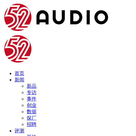
首页
新闻
新品
专访
事件
创业
数据
探厂
招聘
评测