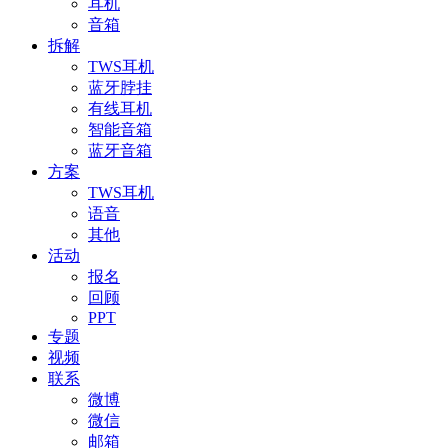
耳机
音箱
拆解
TWS耳机
蓝牙脖挂
有线耳机
智能音箱
蓝牙音箱
方案
TWS耳机
语音
其他
活动
报名
回顾
PPT
专题
视频
联系
微博
微信
邮箱