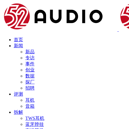
首页
新闻
新品
专访
事件
创业
数据
探厂
招聘
评测
耳机
音箱
拆解
TWS耳机
蓝牙脖挂