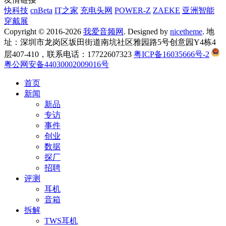
快科技
cnBeta
IT之家
充电头网
POWER-Z
ZAEKE
亚洲智能
穿戴展
Copyright © 2016-2026
我爱音频网
. Designed by
nicetheme
. 地
址：深圳市龙岗区坂田街道南坑社区雅园路5号创意园Y4栋4
层407-410，联系电话：17722607323
粤ICP备16035666号-2
粤公网安备44030002009016号
首页
新闻
新品
专访
事件
创业
数据
探厂
招聘
评测
耳机
音箱
拆解
TWS耳机