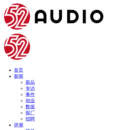
首页
新闻
新品
专访
事件
创业
数据
探厂
招聘
评测