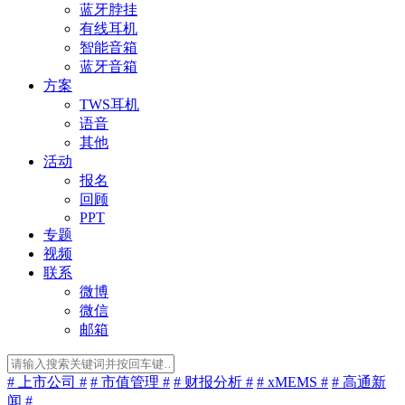
蓝牙脖挂
有线耳机
智能音箱
蓝牙音箱
方案
TWS耳机
语音
其他
活动
报名
回顾
PPT
专题
视频
联系
微博
微信
邮箱
# 上市公司 #
# 市值管理 #
# 财报分析 #
# xMEMS #
# 高通新
闻 #