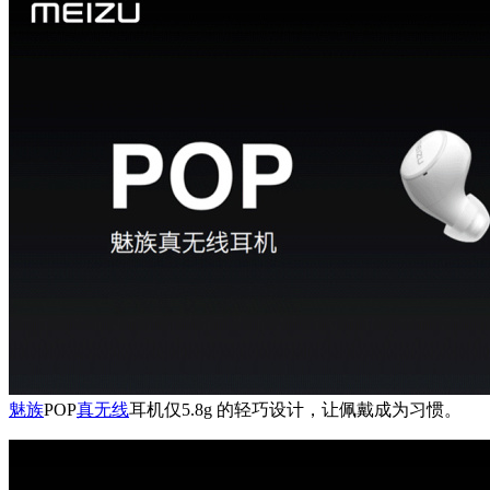
魅族
POP
真无线
耳机仅5.8g 的轻巧设计，让佩戴成为习惯。