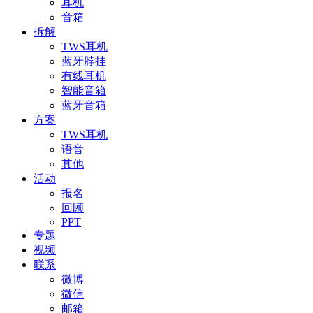
耳机
音箱
拆解
TWS耳机
蓝牙脖挂
有线耳机
智能音箱
蓝牙音箱
方案
TWS耳机
语音
其他
活动
报名
回顾
PPT
专题
视频
联系
微博
微信
邮箱