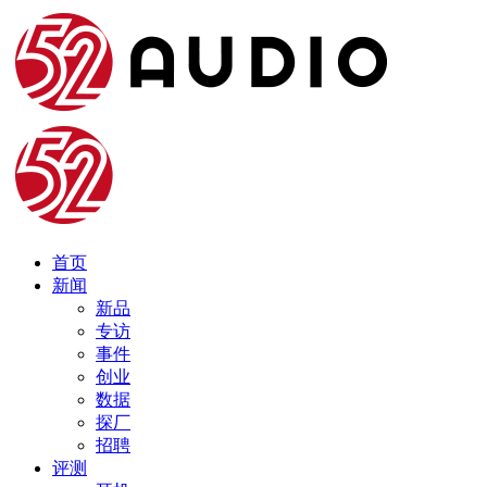
首页
新闻
新品
专访
事件
创业
数据
探厂
招聘
评测