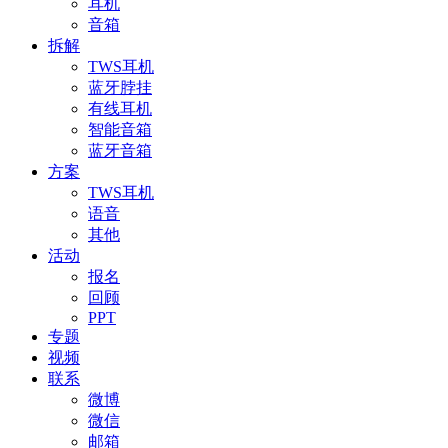
耳机
音箱
拆解
TWS耳机
蓝牙脖挂
有线耳机
智能音箱
蓝牙音箱
方案
TWS耳机
语音
其他
活动
报名
回顾
PPT
专题
视频
联系
微博
微信
邮箱