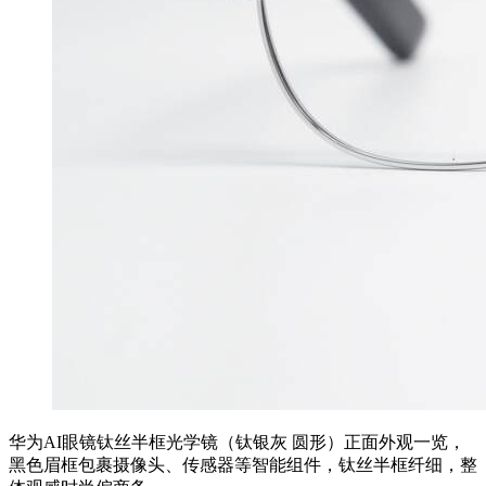
华为AI眼镜钛丝半框光学镜（钛银灰 圆形）正面外观一览，
黑色眉框包裹摄像头、传感器等智能组件，钛丝半框纤细，整