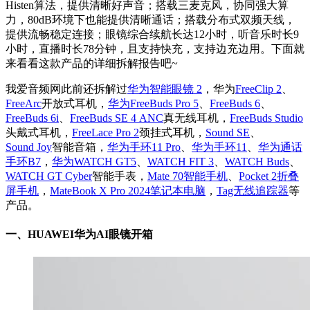
Histen算法，提供清晰好声音；搭载三麦克风，协同强大算
力，80dB环境下也能提供清晰通话；搭载分布式双频天线，
提供流畅稳定连接；眼镜综合续航长达12小时，听音乐时长9
小时，直播时长78分钟，且支持快充，支持边充边用。下面就
来看看这款产品的详细拆解报告吧~
我爱音频网此前还拆解过
华为智能眼镜 2
，华为
FreeClip 2
、
FreeArc
开放式耳机，
华为FreeBuds Pro 5
、
FreeBuds 6
、
FreeBuds 6i
、
FreeBuds SE 4 ANC
真无线耳机，
FreeBuds Studio
头戴式耳机，
FreeLace Pro 2
颈挂式耳机，
Sound SE
、
Sound Joy
智能音箱，
华为手环11 Pro
、
华为手环11
、
华为通话
手环B7
，
华为WATCH GT5
、
WATCH FIT 3
、
WATCH Buds
、
WATCH GT Cyber
智能手表，
Mate 70智能手机
、
Pocket 2折叠
屏手机
，
MateBook X Pro 2024笔记本电脑
，
Tag无线追踪器
等
产品。
一、
HUAWEI华为AI眼镜开箱