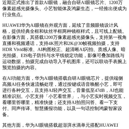
近期正式推出了首款AI眼镜，融合自研AI眼镜芯片、1200万
像素超感光摄像头、小艺智能体及鸿蒙生态，一经推出便成为
行业焦点。
HUAWEI华为AI眼镜在外观方面，延续了音频眼镜设计风
格，提供经典全框和钛丝半框两种镜框样式，且可线上配镜。
在影像方面，其搭载1200万像素超感光摄像头，支持第一视角
直播和视频通话，支持4K照片和2K@30帧视频拍摄，支持
HDR Vivid标准、AI构图校正、超清晰AI闪拍、质感人像、暗
光拍摄、EIS电子防抖与水平线锁定功能，影像可叠加路线与
运动数据，拍摄完成自动导入手机图库，还可以联动手表腕上
预览拍摄的内容。
在AI功能方面，华为AI眼镜搭载自研AI眼镜芯片，提供端侧
高频AI任务快速流畅处理，通过按键或语音唤醒小艺，即可
进行各种交互，且支持AI轻声交互，音量低至47dB，AI也能
精准识别。小艺支持「小艺看世界」，与小艺实时视频交互，
看哪里答哪里，精准快捷；还支持AI拍照问答、看一下支
付、同声传译、智慧播报功能，以及一句话控制鸿蒙智家设
备。
其他方面，华为AI眼镜搭载超澎湃水滴单元搭配HUAWEI