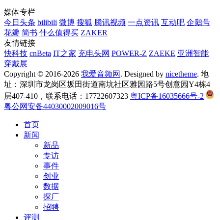
媒体专栏
今日头条
bilibili
微博
搜狐
腾讯视频
一点资讯
互动吧
企鹅号
花瓣
简书
什么值得买
ZAKER
友情链接
快科技
cnBeta
IT之家
充电头网
POWER-Z
ZAEKE
亚洲智能
穿戴展
Copyright © 2016-2026
我爱音频网
. Designed by
nicetheme
. 地
址：深圳市龙岗区坂田街道南坑社区雅园路5号创意园Y4栋4
层407-410，联系电话：17722607323
粤ICP备16035666号-2
粤公网安备44030002009016号
首页
新闻
新品
专访
事件
创业
数据
探厂
招聘
评测