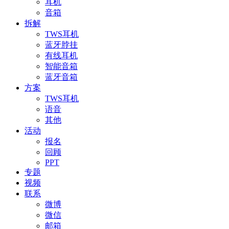
耳机
音箱
拆解
TWS耳机
蓝牙脖挂
有线耳机
智能音箱
蓝牙音箱
方案
TWS耳机
语音
其他
活动
报名
回顾
PPT
专题
视频
联系
微博
微信
邮箱