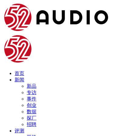
首页
新闻
新品
专访
事件
创业
数据
探厂
招聘
评测