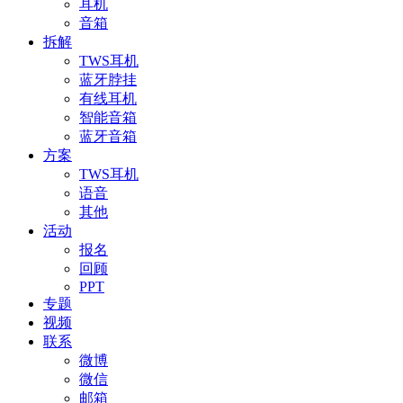
耳机
音箱
拆解
TWS耳机
蓝牙脖挂
有线耳机
智能音箱
蓝牙音箱
方案
TWS耳机
语音
其他
活动
报名
回顾
PPT
专题
视频
联系
微博
微信
邮箱