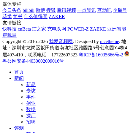
媒体专栏
今日头条
bilibili
微博
搜狐
腾讯视频
一点资讯
互动吧
企鹅号
花瓣
简书
什么值得买
ZAKER
友情链接
快科技
cnBeta
IT之家
充电头网
POWER-Z
ZAEKE
亚洲智能
穿戴展
Copyright © 2016-2026
我爱音频网
. Designed by
nicetheme
. 地
址：深圳市龙岗区坂田街道南坑社区雅园路5号创意园Y4栋4
层407-410，联系电话：17722607323
粤ICP备16035666号-2
粤公网安备44030002009016号
首页
新闻
新品
专访
事件
创业
数据
探厂
招聘
评测