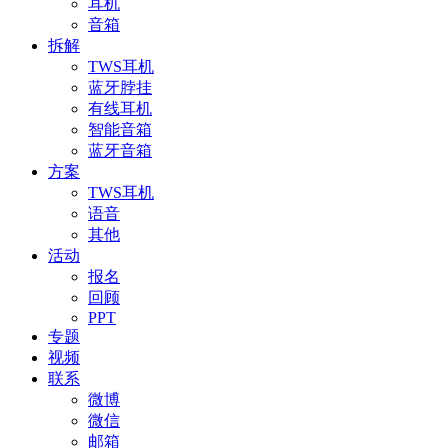
耳机
音箱
拆解
TWS耳机
蓝牙脖挂
有线耳机
智能音箱
蓝牙音箱
方案
TWS耳机
语音
其他
活动
报名
回顾
PPT
专题
视频
联系
微博
微信
邮箱