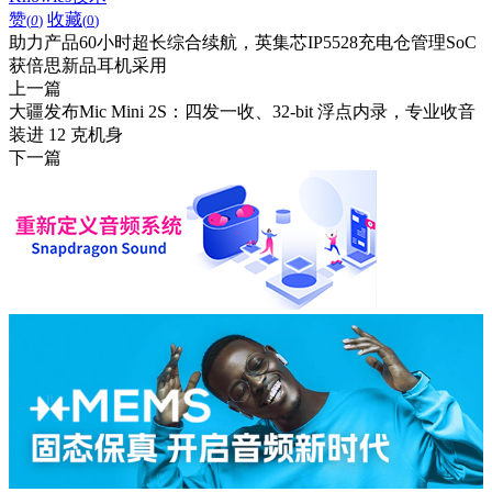
赞
收藏
(
0
)
(
0
)
助力产品60小时超长综合续航，英集芯IP5528充电仓管理SoC
获倍思新品耳机采用
上一篇
大疆发布Mic Mini 2S：四发一收、32-bit 浮点内录，专业收音
装进 12 克机身
下一篇