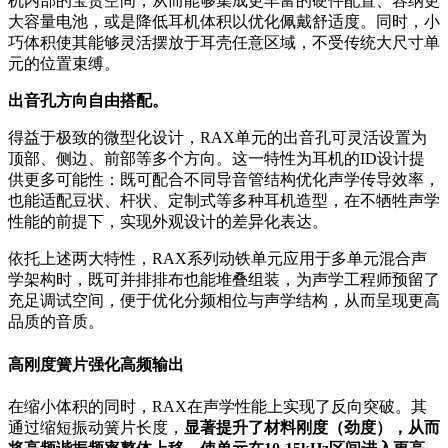
机内部的宝贵空间，从而能够集成更丰富的硬件配置、容纳更
大容量电池，或是降低耳机体积以优化佩戴舒适度。同时，小
巧体积使其能够灵活摆放于耳壳任意区域，不受传统大尺寸单
元的位置束缚。
出音孔方向自由搭配。
得益于极致的微型化设计，RAX单元的出音孔可灵活设置为
顶部、侧边、前部等多个方向。这一特性为耳机的ID设计提
供更多可能性：既可配合不同导音管结构优化声学传导效率，
也能适配豆状、杆状、定制式等多种耳机造型，在不牺牲声学
性能的前提下，实现外观设计的差异化表达。
依托上述两大特性，RAX系列动铁单元应用于多单元混合声
学架构时，既可并排排布也能堆叠组装，为声学工程师预留了
充足调试空间，便于优化分频相位与声学结构，从而呈现更高
品质的音质。
高
刚度簧片强化高频输出
在缩小体积的同时，RAX在声学性能上实现了反向突破。其
通过缩短振动簧片长度，
显著提升了材料刚度（劲度），从而