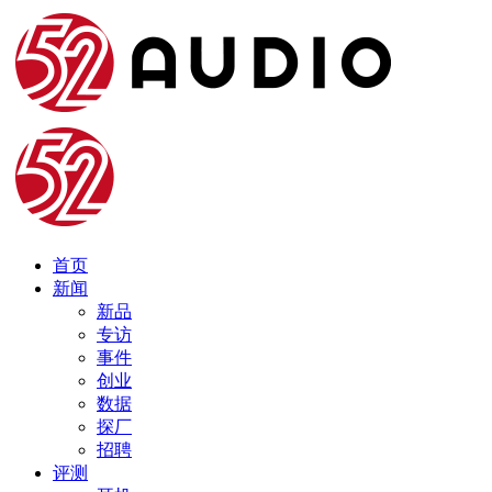
首页
新闻
新品
专访
事件
创业
数据
探厂
招聘
评测