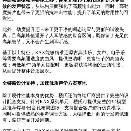
将高频谐振频率整体上移，使单元在10-15kHz区间进入更高
效的发声状态
，从结构层面强化了高频输出能力；同时，高劲
度簧片也带来了更强的抗冲击性能，提升了单元的耐用性与可
靠性。
此外，劲度提升还带来了更干净的瞬态响应与更低的谐波失
真，且高频峰值避开了人耳敏感的齿音区间，既保留了充足的
高频细节，又不会产生刺耳听感。
基于以上特征，RAX能够精准还原古典弦乐、女声、电子乐
等需要高频通透度的曲风，提供更清晰、更富细节的高频表
现；与低频/中频单元搭配时，更容易获得均衡的三频衔接，
从而提升整体音质层次。
全链路设计支持，加速优质声学方案落地
除了硬件性能本身的优势，楼氏还为终端厂商提供了完整的设
计配套支持。针对RAX系列单元，楼氏可提供完整的3D模型
及推荐焊盘/出音孔布局图纸，支持配合客户进行仿真模拟，
同时可提供成熟的参考调音方案，大幅降低厂商的研发调试难
度，缩短产品开发周期。
在实际应用中，RAX可适配多种声学架构。在双单元方案