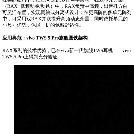
（RAX+低频动圈/动铁）中，RAX负责中高频，出音孔方向
可灵活布置，实现同轴或分离式设计；在更高阶的多单元阵列
中，可采用双RAX并联提升高频动态余量，同时依托单元的
小尺寸优势，保障耳机的佩戴舒适性。
应用典范：vivo TWS 5 Pro旗舰圈铁架构
RAX系列的技术优势，已在vivo新一代旗舰TWS耳机——vivo
TWS 5 Pro上得到充分验证。