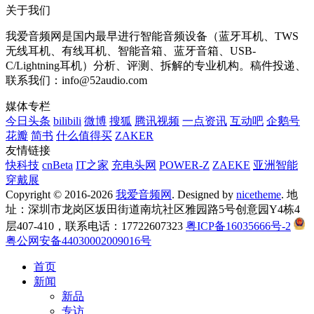
关于我们
我爱音频网是国内最早进行智能音频设备（蓝牙耳机、TWS
无线耳机、有线耳机、智能音箱、蓝牙音箱、USB-
C/Lightning耳机）分析、评测、拆解的专业机构。稿件投递、
联系我们：info@52audio.com
媒体专栏
今日头条
bilibili
微博
搜狐
腾讯视频
一点资讯
互动吧
企鹅号
花瓣
简书
什么值得买
ZAKER
友情链接
快科技
cnBeta
IT之家
充电头网
POWER-Z
ZAEKE
亚洲智能
穿戴展
Copyright © 2016-2026
我爱音频网
. Designed by
nicetheme
. 地
址：深圳市龙岗区坂田街道南坑社区雅园路5号创意园Y4栋4
层407-410，联系电话：17722607323
粤ICP备16035666号-2
粤公网安备44030002009016号
首页
新闻
新品
专访