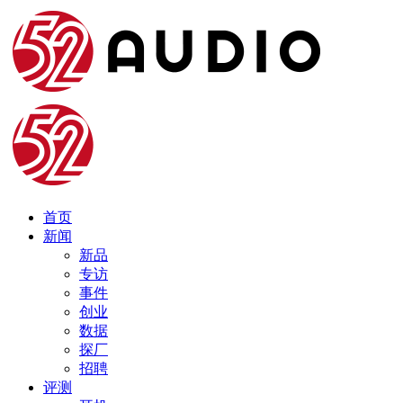
首页
新闻
新品
专访
事件
创业
数据
探厂
招聘
评测