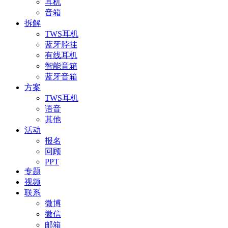
耳机
音箱
拆解
TWS耳机
蓝牙脖挂
有线耳机
智能音箱
蓝牙音箱
方案
TWS耳机
语音
其他
活动
报名
回顾
PPT
专题
视频
联系
微博
微信
邮箱