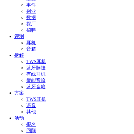
事件
创业
数据
探厂
招聘
评测
耳机
音箱
拆解
TWS耳机
蓝牙脖挂
有线耳机
智能音箱
蓝牙音箱
方案
TWS耳机
语音
其他
活动
报名
回顾