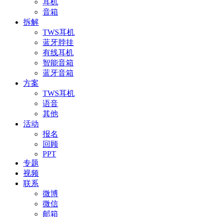
耳机
音箱
拆解
TWS耳机
蓝牙脖挂
有线耳机
智能音箱
蓝牙音箱
方案
TWS耳机
语音
其他
活动
报名
回顾
PPT
专题
视频
联系
微博
微信
邮箱