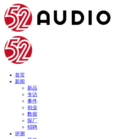
首页
新闻
新品
专访
事件
创业
数据
探厂
招聘
评测