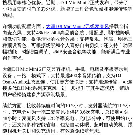
携易用等核心优势。近期，DJI Mic Mini 2正式发布，带来了
小巧百变的时尚多彩外观，新增了三种音色预设和混连传输等
功能。
详细功能配置方面，
大疆DJI Mic Mini 2无线麦克风
搭载全指
向麦克风，支持48kHz 24bit高品质音质，搭配强、弱2档降噪
和低切功能，提供清晰的收音效果；支持常规、饱满、明亮三
种预设音色，可根据场景和个人喜好自由切换；还支持自动限
幅功能、5档增益调节、-6dB安全音轨等功能，能够满足专业
创作需求。
大疆DJI Mic Mini 2广泛兼容相机、手机、电脑及平板等录制
设备，一拖二模式下，支持最远400米音频传输；支持DJI
OsmoAudio生态直连，使用更方便快捷；支持混连传输，可连
接多代DJI Mic系列麦克风，进一步提升了其生态优势，帮助
用户轻松搭建多声源录制场景。
续航方面，接收器续航时间约10.5小时，发射器续航约11.5小
时，充电仓可为一拖二麦克风提供约3.6次充电，总续航可达
48小时；麦克风支持1.2C倍率充电，充电5分钟，可使用约1小
时；还支持多种智能省电，包括自动休眠、超时自动关机、跟
随相机开关机和边充边用，有效避免续航焦虑。