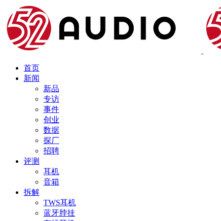
首页
新闻
新品
专访
事件
创业
数据
探厂
招聘
评测
耳机
音箱
拆解
TWS耳机
蓝牙脖挂