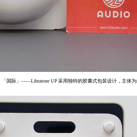
「北欧」「国际」——Libratone UP 采用独特的胶囊式包装设