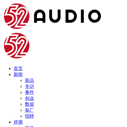
首页
新闻
新品
专访
事件
创业
数据
探厂
招聘
评测