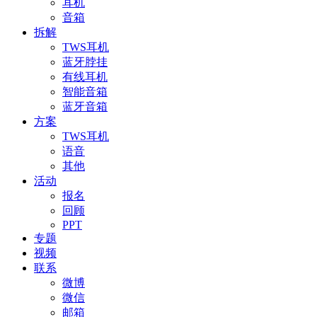
耳机
音箱
拆解
TWS耳机
蓝牙脖挂
有线耳机
智能音箱
蓝牙音箱
方案
TWS耳机
语音
其他
活动
报名
回顾
PPT
专题
视频
联系
微博
微信
邮箱