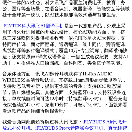
硬件一体的AI生态。科大讯飞产品覆盖消费电子、教育、办
公、医疗等全场景，在语音识别、机器翻译、智能交互等领域
处于全球第一梯队，以AI技术赋能高效沟通与智能生活。
iFLYTEK科大讯飞AI翻译耳机
是新一代旗舰产品，外观上采
用了持久舒适佩戴的开放式设计。核心AI功能方面，单耳搭
载三麦降噪阵列提供精准收音，依托讯飞星火AI大模型，支
持同声传译、面对面翻译、通话翻译、线上同传、旁听翻译、
离线翻译等多种翻译模式，覆盖10万+专业词库，翻译准确快
速；还支持原声+译文双语录音，一键生成会议纪要；支持AI
助手，可提供私人口语陪练、百科问答、美食搭子等功能。
音乐体验方面，讯飞AI翻译耳机获得了Hi-Res AUDIO
WIRELESS高清音频认证。其搭载11mm圆形高灵敏度喇叭，
支持动态低音补偿，提供更饱满的音质；支持DRC动态调
节，防止爆棚失真。其他方面，支持蓝牙6.0，支持双设备连
接，单次续航时间可达12小时（持续翻译6小时），配合充电
仓综合续航42小时，充电10分钟，可畅听3小时。下面就来看
看这款产品的详细拆解报告吧~
我爱音频网此前还拆解过科大讯飞旗下
iFLYBUDS Air讯飞开
放式办公耳机
、
iFLYBUDS Pro录音降噪会议耳机
、
真无线智