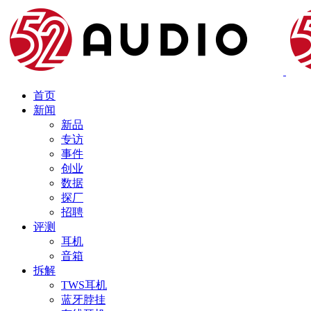
首页
新闻
新品
专访
事件
创业
数据
探厂
招聘
评测
耳机
音箱
拆解
TWS耳机
蓝牙脖挂