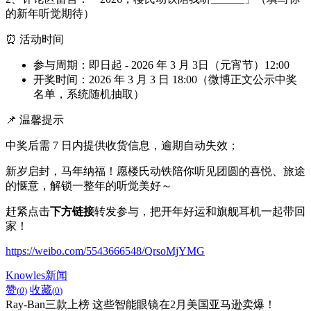
的新年听觉期待）
⏰ 活动时间
参与周期：即日起 - 2026 年 3 月 3日（元宵节）12:00
开奖时间：2026 年 3 月 3 日 18:00（微博正文公示中奖
名单，系统随机抽取）
📌 温馨提示
中奖后需 7 日内提供收货信息，逾期自动失效；
新岁启封，马年纳福！愿楼氏动铁陪你听见团圆的喜悦、旅途
的惬意，解锁一整年的听觉美好～
赶紧点击
下方链接
转发参与，把开年好运和旗舰耳机一起带回
家！
https://weibo.com/5543666548/QrsoMjYMG
Knowles新闻
赞
收藏
(
0
)
(
0
)
Ray-Ban三款上榜 这些智能眼镜在2月美国亚马逊卖爆！