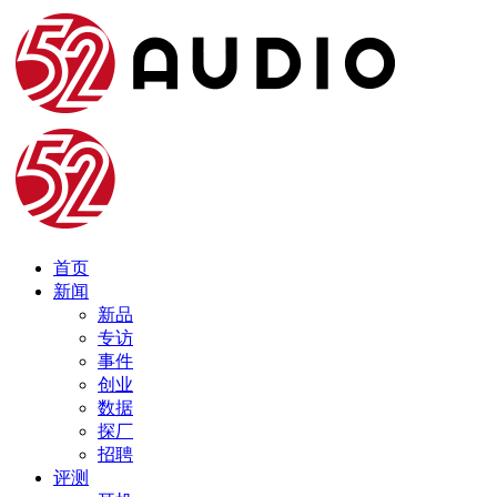
首页
新闻
新品
专访
事件
创业
数据
探厂
招聘
评测