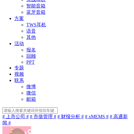
智能音箱
蓝牙音箱
方案
TWS耳机
语音
其他
活动
报名
回顾
PPT
专题
视频
联系
微博
微信
邮箱
# 上市公司 #
# 市值管理 #
# 财报分析 #
# xMEMS #
# 高通新
闻 #