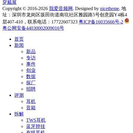
穿戴展
Copyright © 2016-2026
我爱音频网
. Designed by
nicetheme
. 地
址：深圳市龙岗区坂田街道南坑社区雅园路5号创意园Y4栋4
层407-410，联系电话：17722607323
粤ICP备16035666号-2
粤公网安备44030002009016号
首页
新闻
新品
专访
事件
创业
数据
探厂
招聘
评测
耳机
音箱
拆解
TWS耳机
蓝牙脖挂
有线耳机