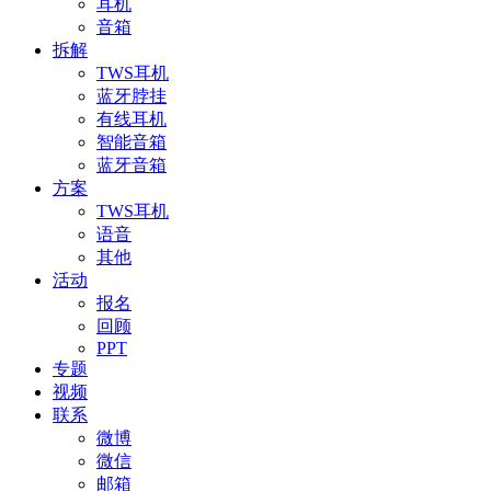
耳机
音箱
拆解
TWS耳机
蓝牙脖挂
有线耳机
智能音箱
蓝牙音箱
方案
TWS耳机
语音
其他
活动
报名
回顾
PPT
专题
视频
联系
微博
微信
邮箱