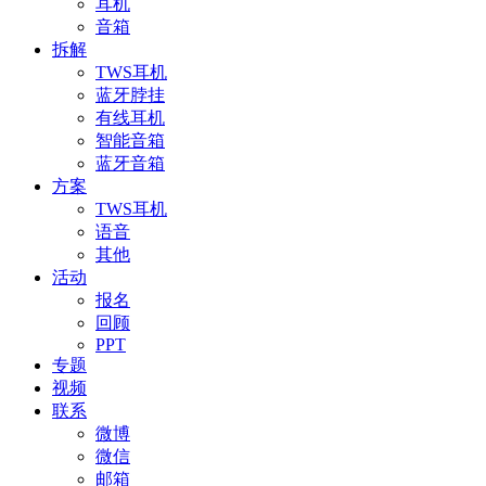
耳机
音箱
拆解
TWS耳机
蓝牙脖挂
有线耳机
智能音箱
蓝牙音箱
方案
TWS耳机
语音
其他
活动
报名
回顾
PPT
专题
视频
联系
微博
微信
邮箱