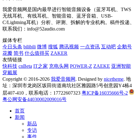
我爱音频网是国内最早进行智能音频设备（蓝牙耳机、TWS
无线耳机、有线耳机、智能音箱、蓝牙音箱、USB-
C/Lightning耳机）分析、评测、拆解的专业机构。稿件投递、
联系我们：info@52audio.com
媒体专栏
今日头条
bilibili
微博
搜狐
腾讯视频
一点资讯
互动吧
企鹅号
花瓣
简书
什么值得买
ZAKER
友情链接
快科技
cnBeta
IT之家
充电头网
POWER-Z
ZAEKE
亚洲智能
穿戴展
Copyright © 2016-2026
我爱音频网
. Designed by
nicetheme
. 地
址：深圳市龙岗区坂田街道南坑社区雅园路5号创意园Y4栋4
层407-410，联系电话：17722607323
粤ICP备16035666号-2
粤公网安备44030002009016号
首页
新闻
新品
专访
事件