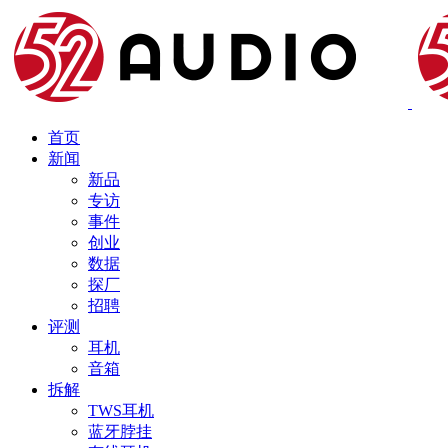
首页
新闻
新品
专访
事件
创业
数据
探厂
招聘
评测
耳机
音箱
拆解
TWS耳机
蓝牙脖挂