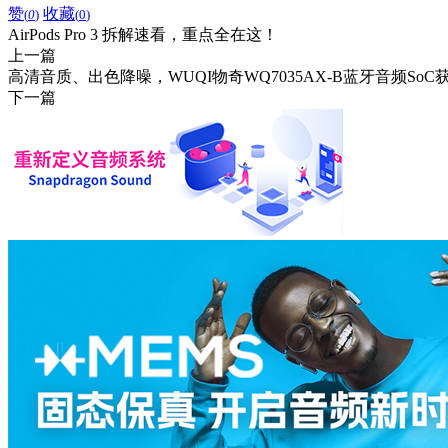
赞
收藏
(
0
)
(
0
)
AirPods Pro 3 拆解速看，重点全在这！
上一篇
高清音质、出色降噪，WUQI物奇WQ7035AX-B蓝牙音频So
下一篇