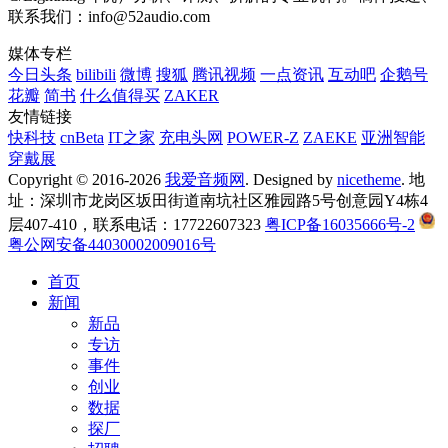
联系我们：info@52audio.com
媒体专栏
今日头条
bilibili
微博
搜狐
腾讯视频
一点资讯
互动吧
企鹅号
花瓣
简书
什么值得买
ZAKER
友情链接
快科技
cnBeta
IT之家
充电头网
POWER-Z
ZAEKE
亚洲智能
穿戴展
Copyright © 2016-2026
我爱音频网
. Designed by
nicetheme
. 地
址：深圳市龙岗区坂田街道南坑社区雅园路5号创意园Y4栋4
层407-410，联系电话：17722607323
粤ICP备16035666号-2
粤公网安备44030002009016号
首页
新闻
新品
专访
事件
创业
数据
探厂