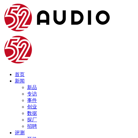
首页
新闻
新品
专访
事件
创业
数据
探厂
招聘
评测