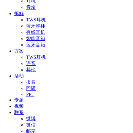
耳机
音箱
拆解
TWS耳机
蓝牙脖挂
有线耳机
智能音箱
蓝牙音箱
方案
TWS耳机
语音
其他
活动
报名
回顾
PPT
专题
视频
联系
微博
微信
邮箱