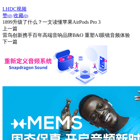
LHDC视频
赞
收藏
(
0
)
(
0
)
1899升级了什么？一文读懂苹果AirPods Pro 3
上一篇
雷鸟创新携手百年高端音响品牌B&O 重塑AI眼镜音频体验
下一篇