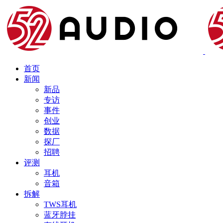
首页
新闻
新品
专访
事件
创业
数据
探厂
招聘
评测
耳机
音箱
拆解
TWS耳机
蓝牙脖挂