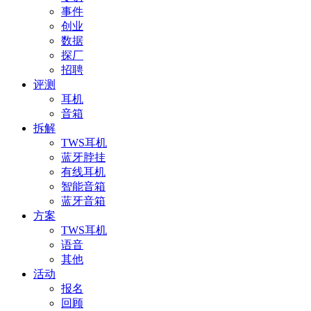
事件
创业
数据
探厂
招聘
评测
耳机
音箱
拆解
TWS耳机
蓝牙脖挂
有线耳机
智能音箱
蓝牙音箱
方案
TWS耳机
语音
其他
活动
报名
回顾