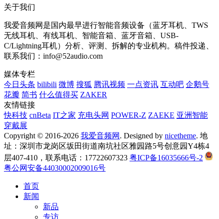
关于我们
我爱音频网是国内最早进行智能音频设备（蓝牙耳机、TWS
无线耳机、有线耳机、智能音箱、蓝牙音箱、USB-
C/Lightning耳机）分析、评测、拆解的专业机构。稿件投递、
联系我们：info@52audio.com
媒体专栏
今日头条
bilibili
微博
搜狐
腾讯视频
一点资讯
互动吧
企鹅号
花瓣
简书
什么值得买
ZAKER
友情链接
快科技
cnBeta
IT之家
充电头网
POWER-Z
ZAEKE
亚洲智能
穿戴展
Copyright © 2016-2026
我爱音频网
. Designed by
nicetheme
. 地
址：深圳市龙岗区坂田街道南坑社区雅园路5号创意园Y4栋4
层407-410，联系电话：17722607323
粤ICP备16035666号-2
粤公网安备44030002009016号
首页
新闻
新品
专访