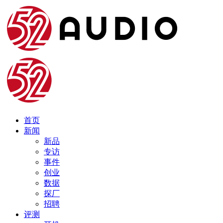
首页
新闻
新品
专访
事件
创业
数据
探厂
招聘
评测