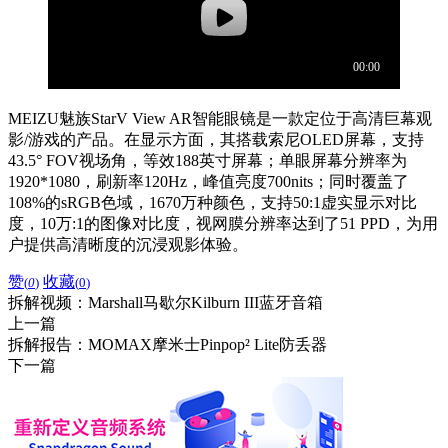
MEIZU魅族StarV View AR智能眼镜是一款定位于高清巨幕观
影/游戏的产品。在显示方面，其搭载索尼OLED屏幕，支持
43.5° FOV视场角，等效188英寸屏幕；单眼屏幕分辨率为
1920*1080，刷新率120Hz，峰值亮度700nits；同时覆盖了
108%的sRGB色域，1670万种颜色，支持50:1虚实显示对比
度，10万:1的图像对比度，视网膜分辨率达到了51 PPD，为用
户提供高清晰度的沉浸观影体验。
赞
收藏
(
0
)
(
0
)
拆解视频：Marshall马歇尔Kilburn III蓝牙音箱
上一篇
拆解报告：MOMAX摩米士Pinpop² Lite防丢器
下一篇