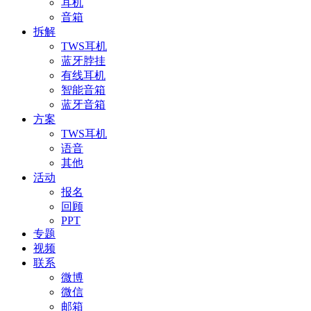
耳机
音箱
拆解
TWS耳机
蓝牙脖挂
有线耳机
智能音箱
蓝牙音箱
方案
TWS耳机
语音
其他
活动
报名
回顾
PPT
专题
视频
联系
微博
微信
邮箱