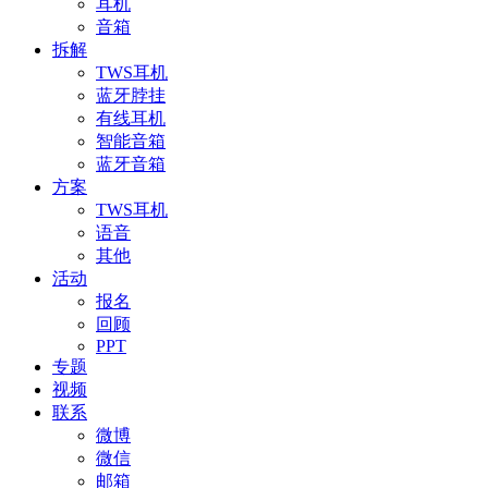
耳机
音箱
拆解
TWS耳机
蓝牙脖挂
有线耳机
智能音箱
蓝牙音箱
方案
TWS耳机
语音
其他
活动
报名
回顾
PPT
专题
视频
联系
微博
微信
邮箱