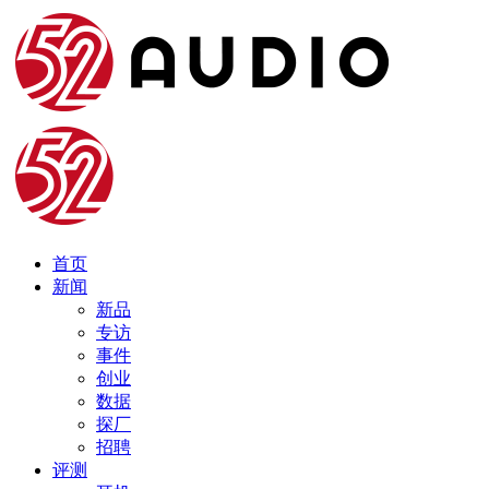
首页
新闻
新品
专访
事件
创业
数据
探厂
招聘
评测