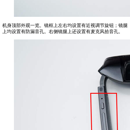
机身顶部外观一览。镜框上左右均设置有近视调节旋钮；镜腿
上均设置有防漏音孔。右侧镜腿上还设置有麦克风拾音孔。