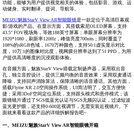
功能，能够为用户提供视觉相关的体验，包括影音、游戏、运
动健身、实时翻译、提词、导航等。
MEIZU魅族StarV View AR智能眼镜
是一款定位于高清巨幕观
影/游戏的产品。在显示方面，其搭载索尼OLED屏幕，支持
43.5° FOV视场角，等效188英寸屏幕；单眼屏幕分辨率为
1920*1080，刷新率120Hz，峰值亮度700nits；同时覆盖了
108%的sRGB色域，1670万种颜色，支持50:1虚实显示对比
度，10万:1的图像对比度，视网膜分辨率达到了51 PPD，为用
户提供高清晰度的沉浸观影体验。
在音频方面，魅族StarV View搭载定制扬声器，采用双出音
孔，独立音腔设计，提供三频均衡的音质效果；采用双麦通话
降噪，支持回声消除算法，保障清晰的语音通话。其他方面，
搭载Flyme XR 2.0空间操作系统，UI简洁明了，交互方便快
捷；采用3DoF空间定位系统，支持跟头模式和悬停模式；该
眼镜镜片通过了SGS低蓝光认证与SGS无频闪认证，过滤短波
蓝光更护眼，还支持0-600近视调节，无需安装近视镜片。下
面就来看看这款产品的详细拆解报告吧~
一、MEIZU
魅族StarV View AR智能眼镜开箱