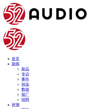
首页
新闻
新品
专访
事件
创业
数据
探厂
招聘
评测