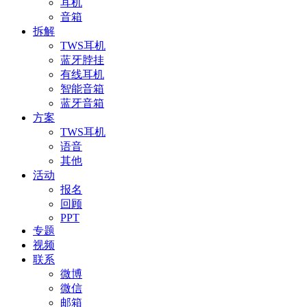
耳机
音箱
拆解
TWS耳机
蓝牙脖挂
有线耳机
智能音箱
蓝牙音箱
方案
TWS耳机
语音
其他
活动
报名
回顾
PPT
专题
视频
联系
微博
微信
邮箱