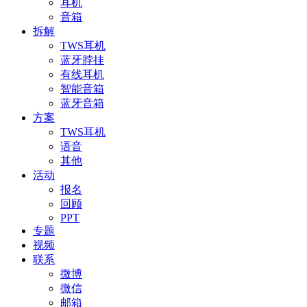
耳机
音箱
拆解
TWS耳机
蓝牙脖挂
有线耳机
智能音箱
蓝牙音箱
方案
TWS耳机
语音
其他
活动
报名
回顾
PPT
专题
视频
联系
微博
微信
邮箱