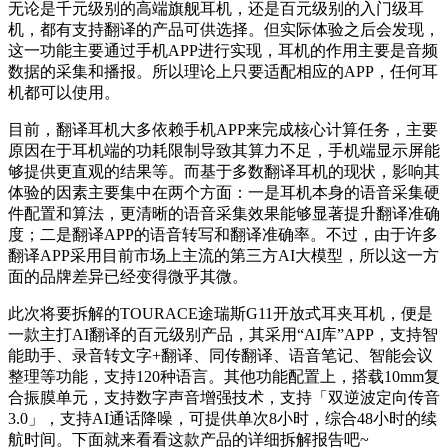
无论是千元级别的高端旗舰耳机，还是百元级别的入门级耳
机，都有支持翻译的产品可供选择。但实际体验之后会发现，
这一功能主要通过手机APP进行实现，耳机的作用主要是音频
数据的采集和播报。所以理论上只要适配相应的APP，任何耳
机都可以使用。
目前，翻译耳机大多依赖手机APP来完成核心计算任务，主要
原因在于耳机端的功耗限制导致其算力不足，手机端显示屏能
够提供更直观的结果等。而基于多数翻译耳机的现状，影响其
体验的因素主要集中在两个方面：一是耳机本身的语音采集硬
件配置和算法，更清晰的语音采集效果能够显著提升翻译准确
度；二是翻译APP的语音转写和翻译准确率。不过，由于许多
翻译APP采用目前市场上主流的第三方AI大模型，所以这一方
面的品牌差异已经变得微乎其微。
此次将要拆解的TOURACE途瑞斯G11开放式耳夹耳机，便是
一款主打AI翻译的百元级别产品，其采用“AI库”APP，支持智
能助手、录音转文字+翻译、同传翻译、语音笔记、智能会议
整理等功能，支持120种语言。其他功能配置上，搭载10mm复
合振膜单元，支持数字声音增强技术，支持「双逆波定向传音
3.0」，支持AI通话降噪，可提供单次8小时，综合48小时的续
航时间。下面就来看看这款产品的详细拆解报告吧~