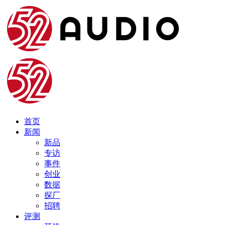
首页
新闻
新品
专访
事件
创业
数据
探厂
招聘
评测