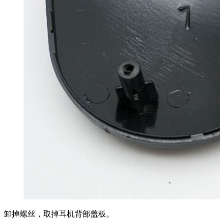
卸掉螺丝，取掉耳机背部盖板。