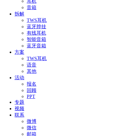
耳机
音箱
拆解
TWS耳机
蓝牙脖挂
有线耳机
智能音箱
蓝牙音箱
方案
TWS耳机
语音
其他
活动
报名
回顾
PPT
专题
视频
联系
微博
微信
邮箱