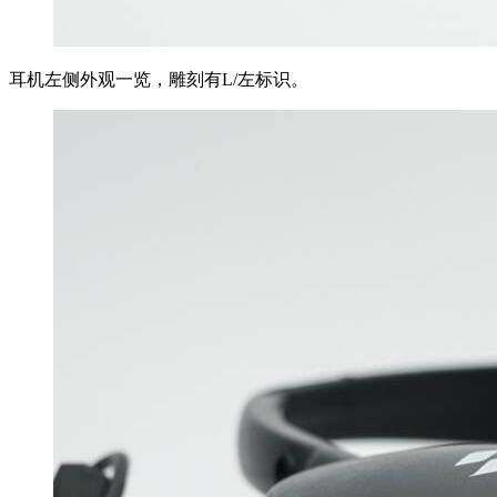
耳机左侧外观一览，雕刻有L/左标识。