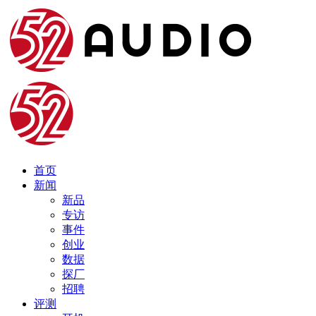
首页
新闻
新品
专访
事件
创业
数据
探厂
招聘
评测