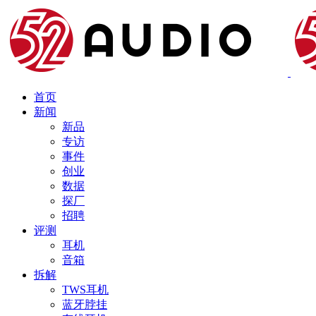
首页
新闻
新品
专访
事件
创业
数据
探厂
招聘
评测
耳机
音箱
拆解
TWS耳机
蓝牙脖挂