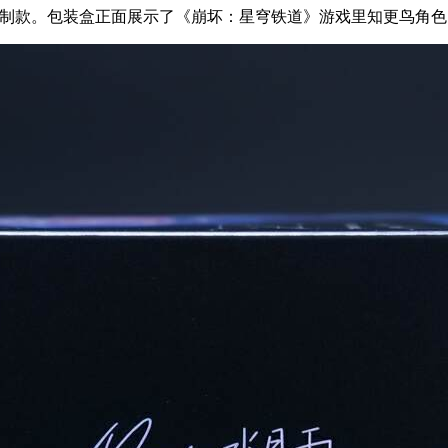
封套为特别定制款。包装盒正面展示了《崩坏：星穹铁道》游戏里知更鸟