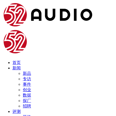
首页
新闻
新品
专访
事件
创业
数据
探厂
招聘
评测