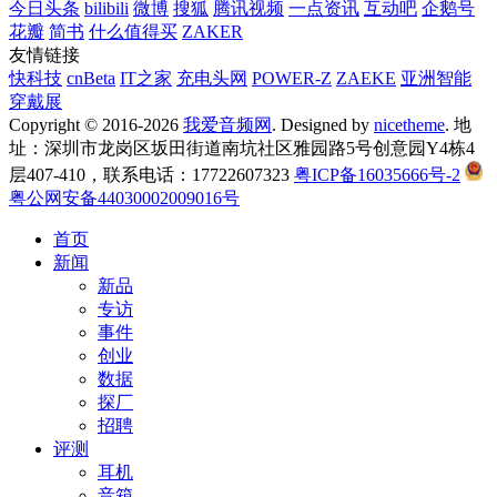
今日头条
bilibili
微博
搜狐
腾讯视频
一点资讯
互动吧
企鹅号
花瓣
简书
什么值得买
ZAKER
友情链接
快科技
cnBeta
IT之家
充电头网
POWER-Z
ZAEKE
亚洲智能
穿戴展
Copyright © 2016-2026
我爱音频网
. Designed by
nicetheme
. 地
址：深圳市龙岗区坂田街道南坑社区雅园路5号创意园Y4栋4
层407-410，联系电话：17722607323
粤ICP备16035666号-2
粤公网安备44030002009016号
首页
新闻
新品
专访
事件
创业
数据
探厂
招聘
评测
耳机
音箱