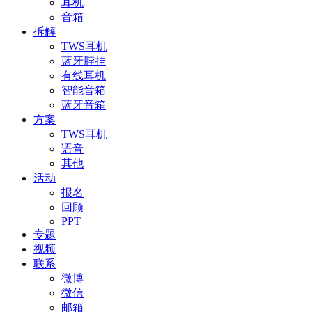
耳机
音箱
拆解
TWS耳机
蓝牙脖挂
有线耳机
智能音箱
蓝牙音箱
方案
TWS耳机
语音
其他
活动
报名
回顾
PPT
专题
视频
联系
微博
微信
邮箱