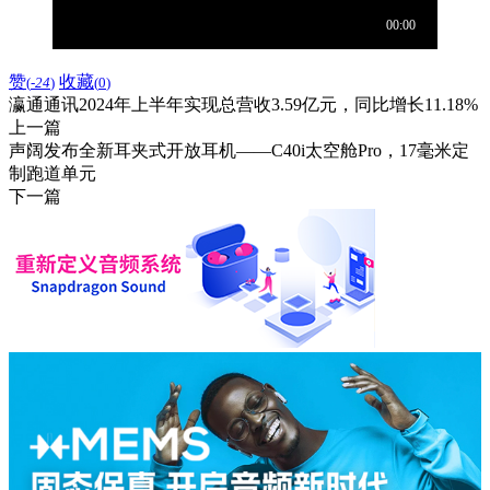
赞
收藏
(
-24
)
(
0
)
瀛通通讯2024年上半年实现总营收3.59亿元，同比增长11.18%
上一篇
声阔发布全新耳夹式开放耳机——C40i太空舱Pro，17毫米定
制跑道单元
下一篇