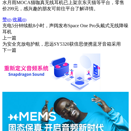
水月雨MOCA猫咖真无线耳机已上架京东天猫等平台，零售
价299元，感兴趣的朋友可前往平台了解详情。
赞
收藏
(
0
)
(
0
)
充电5分钟续航8小时，声阔发布Space One Pro头戴式无线降噪
耳机
上一篇
为安全充放电护航，思远SY5320获倍思便携蓝牙音箱采用
下一篇