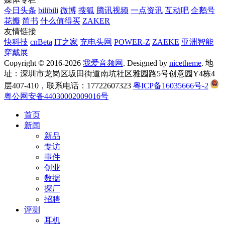
今日头条
bilibili
微博
搜狐
腾讯视频
一点资讯
互动吧
企鹅号
花瓣
简书
什么值得买
ZAKER
友情链接
快科技
cnBeta
IT之家
充电头网
POWER-Z
ZAEKE
亚洲智能
穿戴展
Copyright © 2016-2026
我爱音频网
. Designed by
nicetheme
. 地
址：深圳市龙岗区坂田街道南坑社区雅园路5号创意园Y4栋4
层407-410，联系电话：17722607323
粤ICP备16035666号-2
粤公网安备44030002009016号
首页
新闻
新品
专访
事件
创业
数据
探厂
招聘
评测
耳机