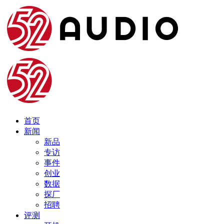
首页
新闻
新品
专访
事件
创业
数据
探厂
招聘
评测