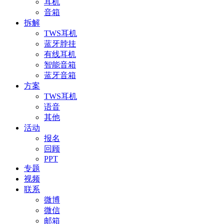
耳机
音箱
拆解
TWS耳机
蓝牙脖挂
有线耳机
智能音箱
蓝牙音箱
方案
TWS耳机
语音
其他
活动
报名
回顾
PPT
专题
视频
联系
微博
微信
邮箱