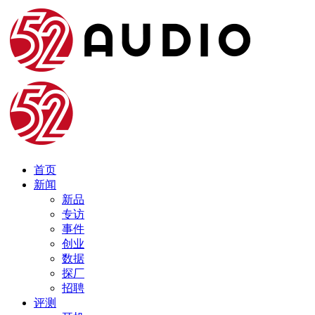
首页
新闻
新品
专访
事件
创业
数据
探厂
招聘
评测