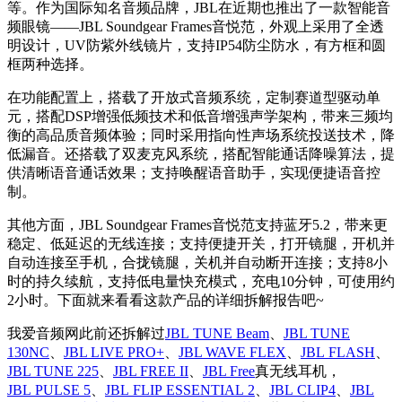
等。作为国际知名音频品牌，JBL在近期也推出了一款智能音
频眼镜——JBL Soundgear Frames音悦范，外观上采用了全透
明设计，UV防紫外线镜片，支持IP54防尘防水，有方框和圆
框两种选择。
在功能配置上，搭载了开放式音频系统，定制赛道型驱动单
元，搭配DSP增强低频技术和低音增强声学架构，带来三频均
衡的高品质音频体验；同时采用指向性声场系统投送技术，降
低漏音。还搭载了双麦克风系统，搭配智能通话降噪算法，提
供清晰语音通话效果；支持唤醒语音助手，实现便捷语音控
制。
其他方面，JBL Soundgear Frames音悦范支持蓝牙5.2，带来更
稳定、低延迟的无线连接；支持便捷开关，打开镜腿，开机并
自动连接至手机，合拢镜腿，关机并自动断开连接；支持8小
时的持久续航，支持低电量快充模式，充电10分钟，可使用约
2小时。下面就来看看这款产品的详细拆解报告吧~
我爱音频网此前还拆解过
JBL TUNE Beam
、
JBL TUNE
130NC
、
JBL LIVE PRO+
、
JBL WAVE FLEX
、
JBL FLASH
、
JBL TUNE 225
、
JBL FREE II
、
JBL Free
真无线耳机，
JBL PULSE 5
、
JBL FLIP ESSENTIAL 2
、
JBL CLIP4
、
JBL