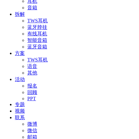
耳机
音箱
拆解
TWS耳机
蓝牙脖挂
有线耳机
智能音箱
蓝牙音箱
方案
TWS耳机
语音
其他
活动
报名
回顾
PPT
专题
视频
联系
微博
微信
邮箱