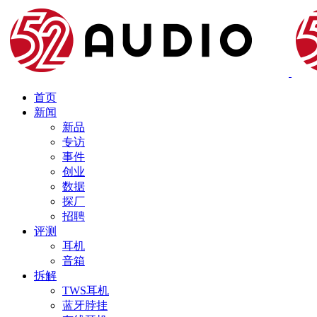
首页
新闻
新品
专访
事件
创业
数据
探厂
招聘
评测
耳机
音箱
拆解
TWS耳机
蓝牙脖挂