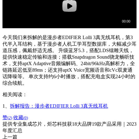
今天我们来拆解的是漫步者EDIFIER Lolli 3真无线耳机，第3
代半入耳结构，基于漫步者人机工学耳型数据库，大幅减少耳
道压感，佩戴舒适无感。 升级蓝牙5.3，搭配LDS镭雕天线，
提供快速稳定传输和连接；搭载Snapdragon Sound骁龙畅听技
术，支持aptX Adaptive音频编解码、24bit/96kHz高解析力，全
链路延迟低至89ms；还支持aptX Voice宽频语音和cVc双麦通
话降噪等。 单次支持约6小时播放，搭配充电盒实现24小时的
综合续航。
相关阅读：
1、
拆解报告：漫步者EDIFIER Lolli 3真无线耳机
赞
收藏
(
2
)
(
0
)
提供专业集成芯片，炬芯科技获18大品牌19款产品采用｜2023
年度汇总
上一篇