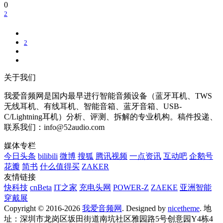
0
2
2
关于我们
我爱音频网是国内最早进行智能音频设备（蓝牙耳机、TWS
无线耳机、有线耳机、智能音箱、蓝牙音箱、USB-
C/Lightning耳机）分析、评测、拆解的专业机构。稿件投递、
联系我们：info@52audio.com
媒体专栏
今日头条
bilibili
微博
搜狐
腾讯视频
一点资讯
互动吧
企鹅号
花瓣
简书
什么值得买
ZAKER
友情链接
快科技
cnBeta
IT之家
充电头网
POWER-Z
ZAEKE
亚洲智能
穿戴展
Copyright © 2016-2026
我爱音频网
. Designed by
nicetheme
. 地
址：深圳市龙岗区坂田街道南坑社区雅园路5号创意园Y4栋4