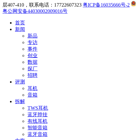
层407-410，联系电话：17722607323
粤ICP备16035666号-2
粤公网安备44030002009016号
首页
新闻
新品
专访
事件
创业
数据
探厂
招聘
评测
耳机
音箱
拆解
TWS耳机
蓝牙脖挂
有线耳机
智能音箱
蓝牙音箱