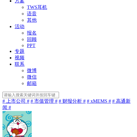
方案
TWS耳机
语音
其他
活动
报名
回顾
PPT
专题
视频
联系
微博
微信
邮箱
# 上市公司 #
# 市值管理 #
# 财报分析 #
# xMEMS #
# 高通新
闻 #