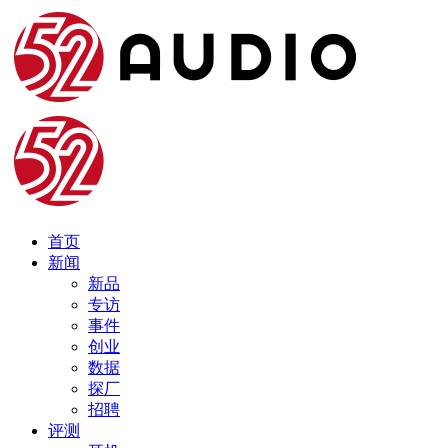
首页
新闻
新品
专访
事件
创业
数据
探厂
招聘
评测