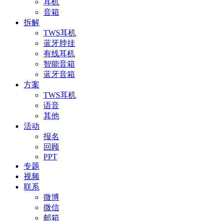
耳机
音箱
拆解
TWS耳机
蓝牙脖挂
有线耳机
智能音箱
蓝牙音箱
方案
TWS耳机
语音
其他
活动
报名
回顾
PPT
专题
视频
联系
微博
微信
邮箱