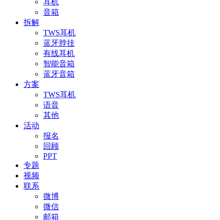
耳机
音箱
拆解
TWS耳机
蓝牙脖挂
有线耳机
智能音箱
蓝牙音箱
方案
TWS耳机
语音
其他
活动
报名
回顾
PPT
专题
视频
联系
微博
微信
邮箱