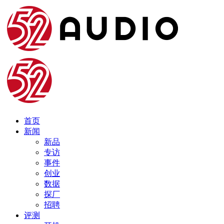
首页
新闻
新品
专访
事件
创业
数据
探厂
招聘
评测