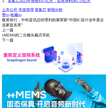
3、
英集芯2022年营收8.67亿元，实现净利润1.55亿元
上市公司
市值管理
英集芯
财报分析
赞
收藏
(
0
)
(
0
)
载誉前行，中科蓝讯总经理刘助展荣获“中国IC设计业年度企
业家提名奖”
上一篇
xMEMS的二分频头戴式耳机
下一篇