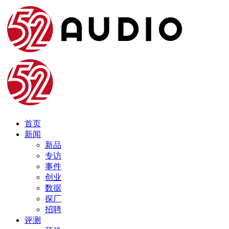
首页
新闻
新品
专访
事件
创业
数据
探厂
招聘
评测