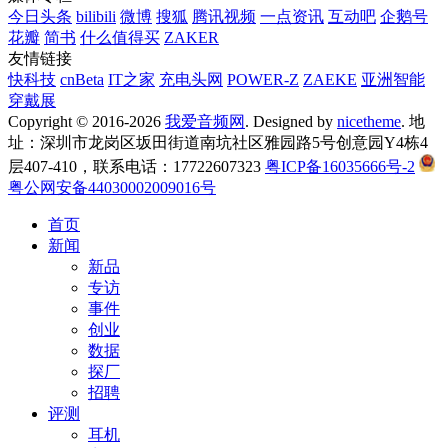
今日头条
bilibili
微博
搜狐
腾讯视频
一点资讯
互动吧
企鹅号
花瓣
简书
什么值得买
ZAKER
友情链接
快科技
cnBeta
IT之家
充电头网
POWER-Z
ZAEKE
亚洲智能
穿戴展
Copyright © 2016-2026
我爱音频网
. Designed by
nicetheme
. 地
址：深圳市龙岗区坂田街道南坑社区雅园路5号创意园Y4栋4
层407-410，联系电话：17722607323
粤ICP备16035666号-2
粤公网安备44030002009016号
首页
新闻
新品
专访
事件
创业
数据
探厂
招聘
评测
耳机