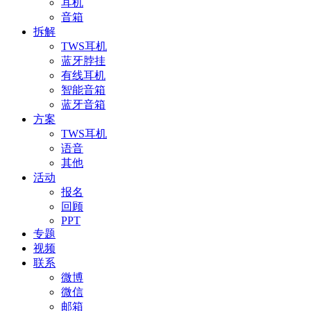
耳机
音箱
拆解
TWS耳机
蓝牙脖挂
有线耳机
智能音箱
蓝牙音箱
方案
TWS耳机
语音
其他
活动
报名
回顾
PPT
专题
视频
联系
微博
微信
邮箱