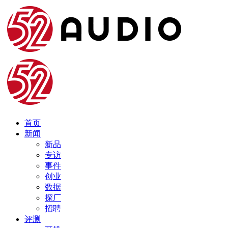
首页
新闻
新品
专访
事件
创业
数据
探厂
招聘
评测