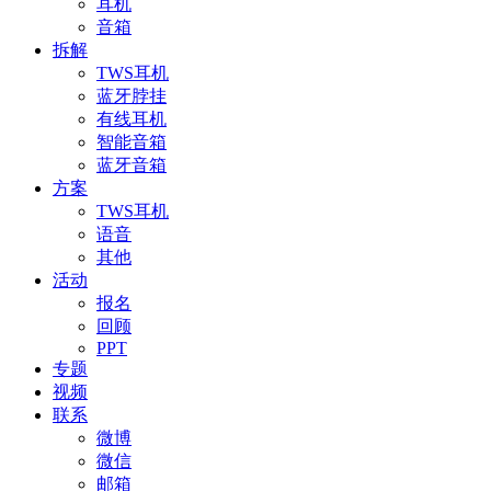
耳机
音箱
拆解
TWS耳机
蓝牙脖挂
有线耳机
智能音箱
蓝牙音箱
方案
TWS耳机
语音
其他
活动
报名
回顾
PPT
专题
视频
联系
微博
微信
邮箱