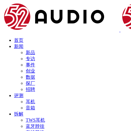
首页
新闻
新品
专访
事件
创业
数据
探厂
招聘
评测
耳机
音箱
拆解
TWS耳机
蓝牙脖挂