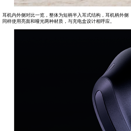
耳机内外侧对比一览，整体为短柄半入耳式结构，耳机柄外侧
同样使用亮面和哑光两种材质，与充电盒设计相呼应。