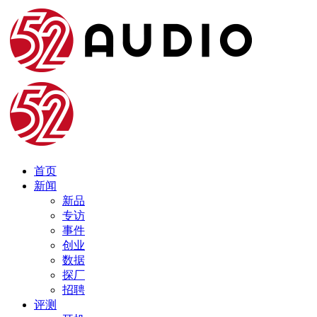
首页
新闻
新品
专访
事件
创业
数据
探厂
招聘
评测