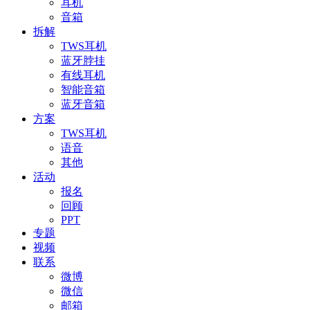
耳机
音箱
拆解
TWS耳机
蓝牙脖挂
有线耳机
智能音箱
蓝牙音箱
方案
TWS耳机
语音
其他
活动
报名
回顾
PPT
专题
视频
联系
微博
微信
邮箱