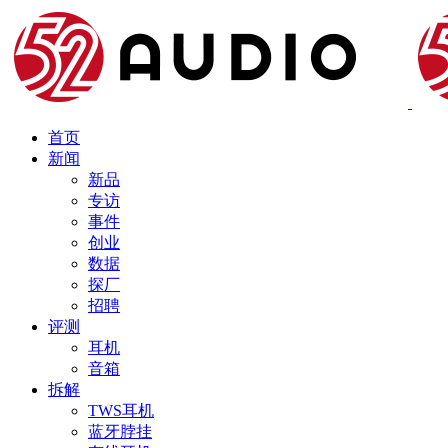
首页
新闻
新品
专访
事件
创业
数据
探厂
招聘
评测
耳机
音箱
拆解
TWS耳机
蓝牙脖挂