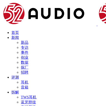
首页
新闻
新品
专访
事件
创业
数据
探厂
招聘
评测
耳机
音箱
拆解
TWS耳机
蓝牙脖挂