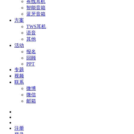
有线耳机
智能音箱
蓝牙音箱
方案
TWS耳机
语音
其他
活动
报名
回顾
PPT
专题
视频
联系
微博
微信
邮箱
注册