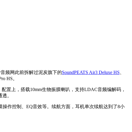
我爱音频网此前拆解过泥炭旗下的
SoundPEATS Air3 Deluxe HS
、
o HS。
置上，搭载10mm生物振膜喇叭，支持LDAC音频编解码，
通透。
自定义触摸操作控制、EQ音效等。续航方面，耳机单次续航达到了8小