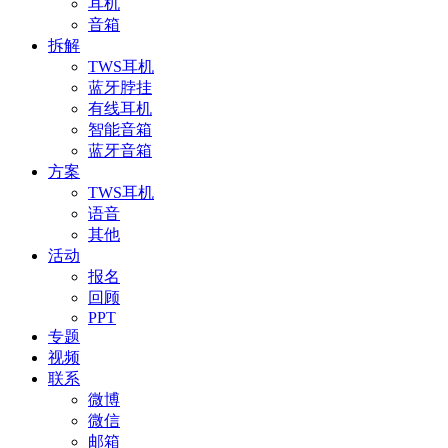
耳机
音箱
拆解
TWS耳机
蓝牙脖挂
有线耳机
智能音箱
蓝牙音箱
方案
TWS耳机
语音
其他
活动
报名
回顾
PPT
专题
视频
联系
微博
微信
邮箱