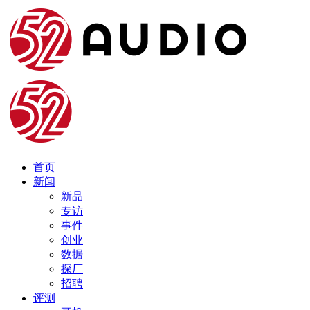
首页
新闻
新品
专访
事件
创业
数据
探厂
招聘
评测