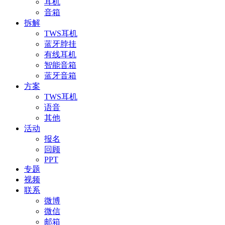
耳机
音箱
拆解
TWS耳机
蓝牙脖挂
有线耳机
智能音箱
蓝牙音箱
方案
TWS耳机
语音
其他
活动
报名
回顾
PPT
专题
视频
联系
微博
微信
邮箱