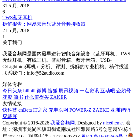
31 5 月, 2018
6
TWS蓝牙耳机
拆解报告：网易云音乐蓝牙音频接收器
21 5 月, 2018
1
关于我们
我爱音频网是国内最早进行智能音频设备（蓝牙耳机、TWS
无线耳机、有线耳机、智能音箱、蓝牙音箱、USB-
C/Lightning耳机）分析、评测、拆解的专业机构。稿件投递、
联系我们：info@52audio.com
媒体专栏
今日头条
bilibili
微博
搜狐
腾讯视频
一点资讯
互动吧
企鹅号
花瓣
简书
什么值得买
ZAKER
友情链接
快科技
cnBeta
IT之家
充电头网
POWER-Z
ZAEKE
亚洲智能
穿戴展
Copyright © 2016-2026
我爱音频网
. Designed by
nicetheme
. 地
址：深圳市龙岗区坂田街道南坑社区雅园路5号创意园Y4栋4
层407-410，联系电话：17722607323
粤ICP备16035666号-2