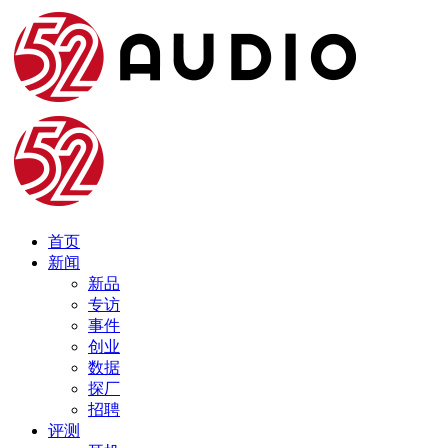
首页
新闻
新品
专访
事件
创业
数据
探厂
招聘
评测