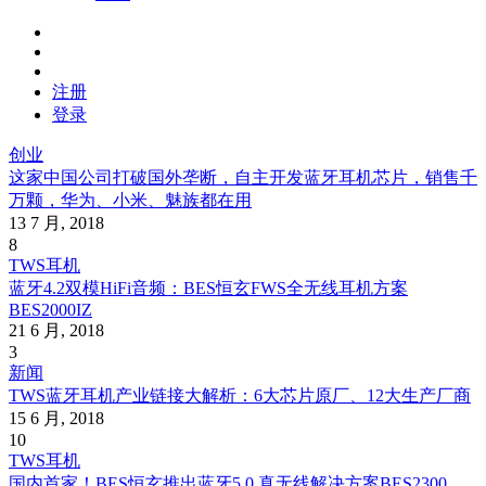
注册
登录
创业
这家中国公司打破国外垄断，自主开发蓝牙耳机芯片，销售千
万颗，华为、小米、魅族都在用
13 7 月, 2018
8
TWS耳机
蓝牙4.2双模HiFi音频：BES恒玄FWS全无线耳机方案
BES2000IZ
21 6 月, 2018
3
新闻
TWS蓝牙耳机产业链接大解析：6大芯片原厂、12大生产厂商
15 6 月, 2018
10
TWS耳机
国内首家！BES恒玄推出蓝牙5.0 真无线解决方案BES2300