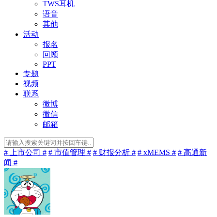
TWS耳机
语音
其他
活动
报名
回顾
PPT
专题
视频
联系
微博
微信
邮箱
# 上市公司 #
# 市值管理 #
# 财报分析 #
# xMEMS #
# 高通新
闻 #