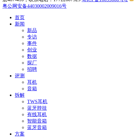
粤公网安备44030002009016号
首页
新闻
新品
专访
事件
创业
数据
探厂
招聘
评测
耳机
音箱
拆解
TWS耳机
蓝牙脖挂
有线耳机
智能音箱
蓝牙音箱
方案