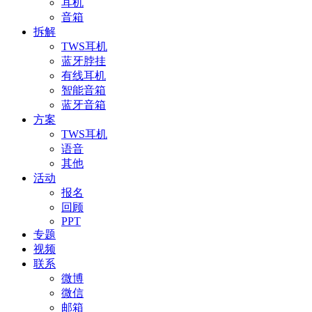
耳机
音箱
拆解
TWS耳机
蓝牙脖挂
有线耳机
智能音箱
蓝牙音箱
方案
TWS耳机
语音
其他
活动
报名
回顾
PPT
专题
视频
联系
微博
微信
邮箱