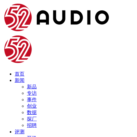
首页
新闻
新品
专访
事件
创业
数据
探厂
招聘
评测