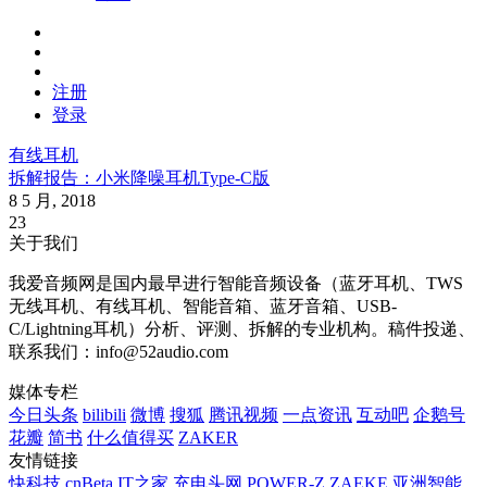
注册
登录
有线耳机
拆解报告：小米降噪耳机Type-C版
8 5 月, 2018
23
关于我们
我爱音频网是国内最早进行智能音频设备（蓝牙耳机、TWS
无线耳机、有线耳机、智能音箱、蓝牙音箱、USB-
C/Lightning耳机）分析、评测、拆解的专业机构。稿件投递、
联系我们：info@52audio.com
媒体专栏
今日头条
bilibili
微博
搜狐
腾讯视频
一点资讯
互动吧
企鹅号
花瓣
简书
什么值得买
ZAKER
友情链接
快科技
cnBeta
IT之家
充电头网
POWER-Z
ZAEKE
亚洲智能