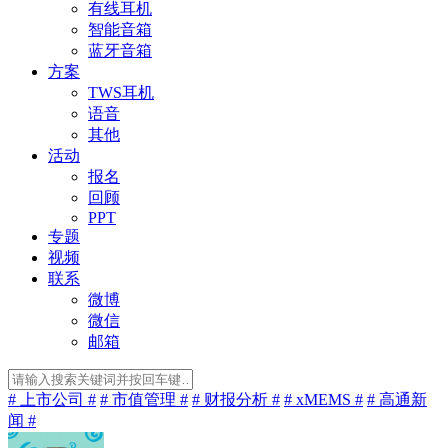
有线耳机
智能音箱
蓝牙音箱
方案
TWS耳机
语音
其他
活动
报名
回顾
PPT
专题
视频
联系
微博
微信
邮箱
# 上市公司 #
# 市值管理 #
# 财报分析 #
# xMEMS #
# 高通新
闻 #