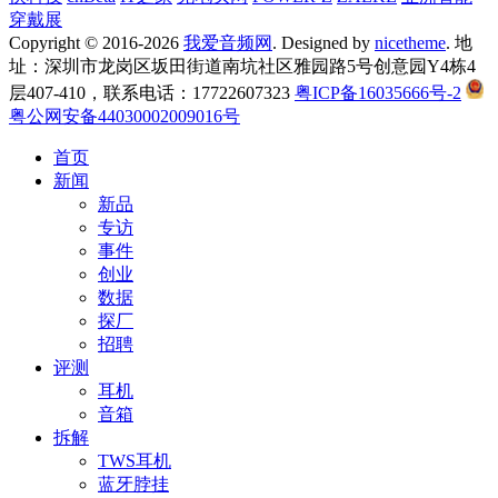
穿戴展
Copyright © 2016-2026
我爱音频网
. Designed by
nicetheme
. 地
址：深圳市龙岗区坂田街道南坑社区雅园路5号创意园Y4栋4
层407-410，联系电话：17722607323
粤ICP备16035666号-2
粤公网安备44030002009016号
首页
新闻
新品
专访
事件
创业
数据
探厂
招聘
评测
耳机
音箱
拆解
TWS耳机
蓝牙脖挂