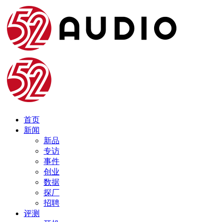
首页
新闻
新品
专访
事件
创业
数据
探厂
招聘
评测