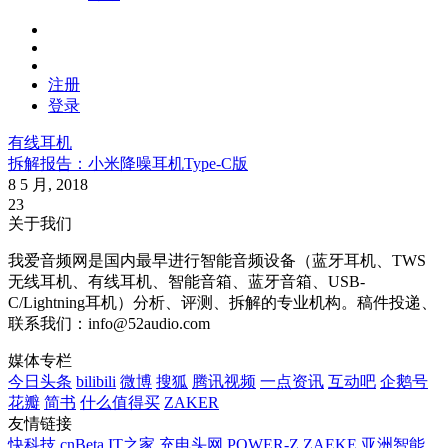
注册
登录
有线耳机
拆解报告：小米降噪耳机Type-C版
8 5 月, 2018
23
关于我们
我爱音频网是国内最早进行智能音频设备（蓝牙耳机、TWS
无线耳机、有线耳机、智能音箱、蓝牙音箱、USB-
C/Lightning耳机）分析、评测、拆解的专业机构。稿件投递、
联系我们：info@52audio.com
媒体专栏
今日头条
bilibili
微博
搜狐
腾讯视频
一点资讯
互动吧
企鹅号
花瓣
简书
什么值得买
ZAKER
友情链接
快科技
cnBeta
IT之家
充电头网
POWER-Z
ZAEKE
亚洲智能