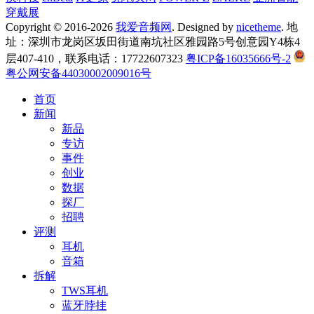
穿戴展
Copyright © 2016-2026
我爱音频网
. Designed by
nicetheme
. 地
址：深圳市龙岗区坂田街道南坑社区雅园路5号创意园Y4栋4
层407-410，联系电话：17722607323
粤ICP备16035666号-2
粤公网安备44030002009016号
首页
新闻
新品
专访
事件
创业
数据
探厂
招聘
评测
耳机
音箱
拆解
TWS耳机
蓝牙脖挂