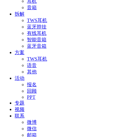
耳机
音箱
拆解
TWS耳机
蓝牙脖挂
有线耳机
智能音箱
蓝牙音箱
方案
TWS耳机
语音
其他
活动
报名
回顾
PPT
专题
视频
联系
微博
微信
邮箱