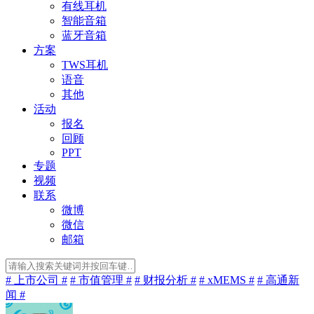
有线耳机
智能音箱
蓝牙音箱
方案
TWS耳机
语音
其他
活动
报名
回顾
PPT
专题
视频
联系
微博
微信
邮箱
# 上市公司 #
# 市值管理 #
# 财报分析 #
# xMEMS #
# 高通新
闻 #