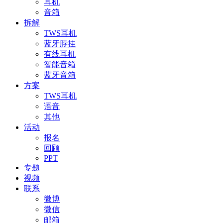
耳机
音箱
拆解
TWS耳机
蓝牙脖挂
有线耳机
智能音箱
蓝牙音箱
方案
TWS耳机
语音
其他
活动
报名
回顾
PPT
专题
视频
联系
微博
微信
邮箱