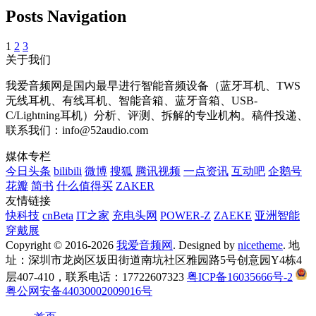
Posts Navigation
1
2
3
关于我们
我爱音频网是国内最早进行智能音频设备（蓝牙耳机、TWS
无线耳机、有线耳机、智能音箱、蓝牙音箱、USB-
C/Lightning耳机）分析、评测、拆解的专业机构。稿件投递、
联系我们：info@52audio.com
媒体专栏
今日头条
bilibili
微博
搜狐
腾讯视频
一点资讯
互动吧
企鹅号
花瓣
简书
什么值得买
ZAKER
友情链接
快科技
cnBeta
IT之家
充电头网
POWER-Z
ZAEKE
亚洲智能
穿戴展
Copyright © 2016-2026
我爱音频网
. Designed by
nicetheme
. 地
址：深圳市龙岗区坂田街道南坑社区雅园路5号创意园Y4栋4
层407-410，联系电话：17722607323
粤ICP备16035666号-2
粤公网安备44030002009016号