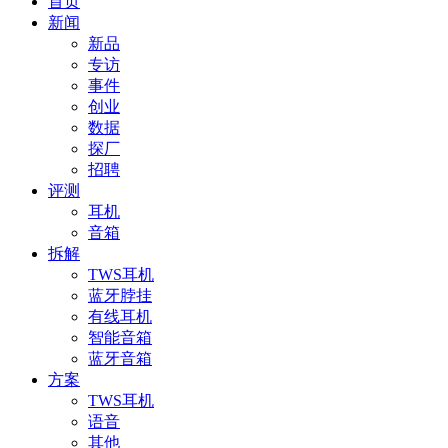
首页
新闻
新品
专访
事件
创业
数据
探厂
招聘
评测
耳机
音箱
拆解
TWS耳机
蓝牙脖挂
有线耳机
智能音箱
蓝牙音箱
方案
TWS耳机
语音
其他