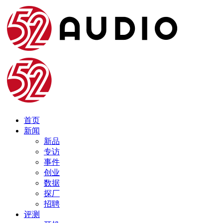
首页
新闻
新品
专访
事件
创业
数据
探厂
招聘
评测