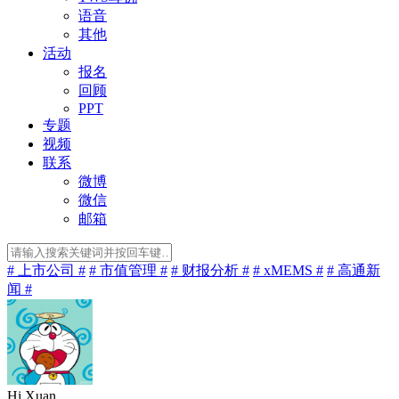
语音
其他
活动
报名
回顾
PPT
专题
视频
联系
微博
微信
邮箱
# 上市公司 #
# 市值管理 #
# 财报分析 #
# xMEMS #
# 高通新
闻 #
Hi Xuan