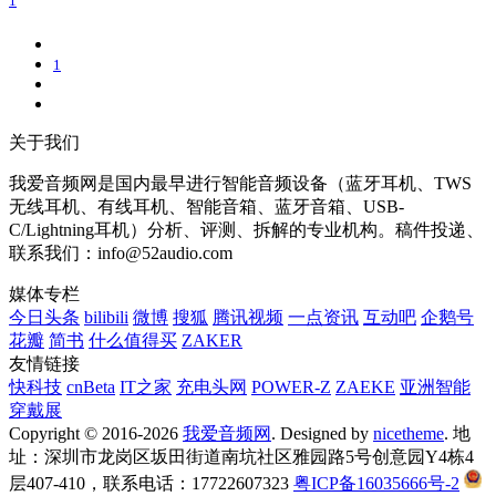
1
关于我们
我爱音频网是国内最早进行智能音频设备（蓝牙耳机、TWS
无线耳机、有线耳机、智能音箱、蓝牙音箱、USB-
C/Lightning耳机）分析、评测、拆解的专业机构。稿件投递、
联系我们：info@52audio.com
媒体专栏
今日头条
bilibili
微博
搜狐
腾讯视频
一点资讯
互动吧
企鹅号
花瓣
简书
什么值得买
ZAKER
友情链接
快科技
cnBeta
IT之家
充电头网
POWER-Z
ZAEKE
亚洲智能
穿戴展
Copyright © 2016-2026
我爱音频网
. Designed by
nicetheme
. 地
址：深圳市龙岗区坂田街道南坑社区雅园路5号创意园Y4栋4
层407-410，联系电话：17722607323
粤ICP备16035666号-2