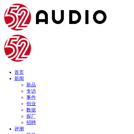
首页
新闻
新品
专访
事件
创业
数据
探厂
招聘
评测