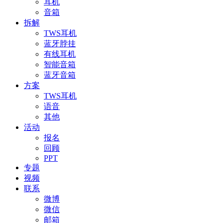
耳机
音箱
拆解
TWS耳机
蓝牙脖挂
有线耳机
智能音箱
蓝牙音箱
方案
TWS耳机
语音
其他
活动
报名
回顾
PPT
专题
视频
联系
微博
微信
邮箱