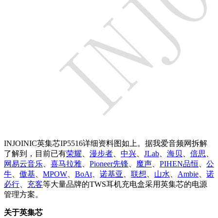
INJOINIC英集芯IP5516详细资料图如上。据我爱音频网拆解
了解到，目前已有
荣耀
、
漫步者
、
中兴
、
JLab
、
海贝
、
倍思
、
网易云音乐
、
喜马拉雅
、
Pioneer先锋
、
魔声
、
PIHEN品恒
、
公
牛
、
傲基
、
MPOW
、
BoAt
、
诺基亚
、
联想
、
山水
、
Ambie
、
诺
必行
、
充客
等大量品牌的TWS耳机充电盒采用英集芯的电源
管理方案。
关于英集芯