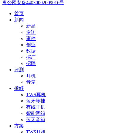
粤公网安备44030002009016号
首页
新闻
新品
专访
事件
创业
数据
探厂
招聘
评测
耳机
音箱
拆解
TWS耳机
蓝牙脖挂
有线耳机
智能音箱
蓝牙音箱
方案
TWS耳机