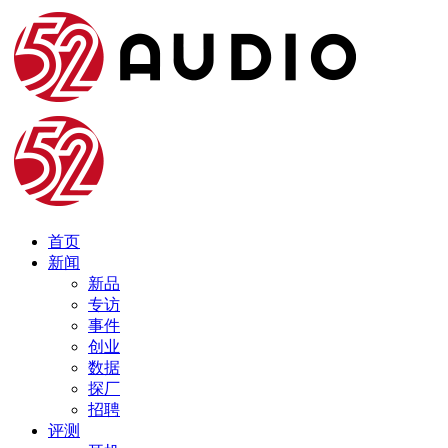
首页
新闻
新品
专访
事件
创业
数据
探厂
招聘
评测