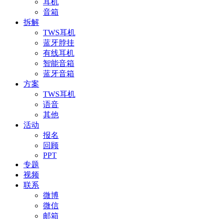
耳机
音箱
拆解
TWS耳机
蓝牙脖挂
有线耳机
智能音箱
蓝牙音箱
方案
TWS耳机
语音
其他
活动
报名
回顾
PPT
专题
视频
联系
微博
微信
邮箱