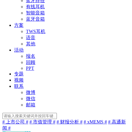
蓝牙脖挂
有线耳机
智能音箱
蓝牙音箱
方案
TWS耳机
语音
其他
活动
报名
回顾
PPT
专题
视频
联系
微博
微信
邮箱
# 上市公司 #
# 市值管理 #
# 财报分析 #
# xMEMS #
# 高通新
闻 #