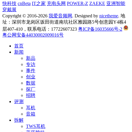
快科技
cnBeta
IT之家
充电头网
POWER-Z
ZAEKE
亚洲智能
穿戴展
Copyright © 2016-2026
我爱音频网
. Designed by
nicetheme
. 地
址：深圳市龙岗区坂田街道南坑社区雅园路5号创意园Y4栋4
层407-410，联系电话：17722607323
粤ICP备16035666号-2
粤公网安备44030002009016号
首页
新闻
新品
专访
事件
创业
数据
探厂
招聘
评测
耳机
音箱
拆解
TWS耳机