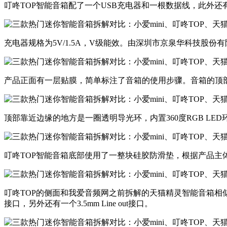
​叮咚TOP智能音箱配了一个USB充电器和一根数据线，此外
​充电器规格为5V/1.5A，V级能效。由深圳市京泉华科技股份
​产品正面有一层贴膜，简单标注了音箱的使用步骤。音箱的顶
​顶部靠近边缘的地方是一圈透明导光环，内置360度RGB L
​叮咚TOP智能音箱底部使用了一整块硅胶防滑垫，根据产品主
​叮咚TOP的侧面和我爱音频网之前拆解的天猫精灵智能音箱相似
接口，另外还有一个3.5mm Line out接口。