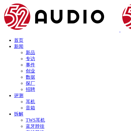
首页
新闻
新品
专访
事件
创业
数据
探厂
招聘
评测
耳机
音箱
拆解
TWS耳机
蓝牙脖挂