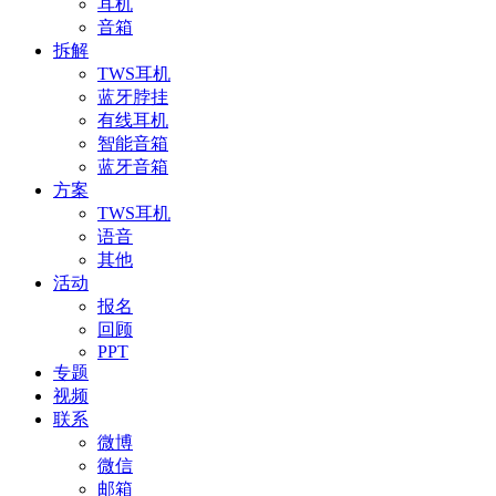
耳机
音箱
拆解
TWS耳机
蓝牙脖挂
有线耳机
智能音箱
蓝牙音箱
方案
TWS耳机
语音
其他
活动
报名
回顾
PPT
专题
视频
联系
微博
微信
邮箱