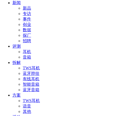
新闻
新品
专访
事件
创业
数据
探厂
招聘
评测
耳机
音箱
拆解
TWS耳机
蓝牙脖挂
有线耳机
智能音箱
蓝牙音箱
方案
TWS耳机
语音
其他