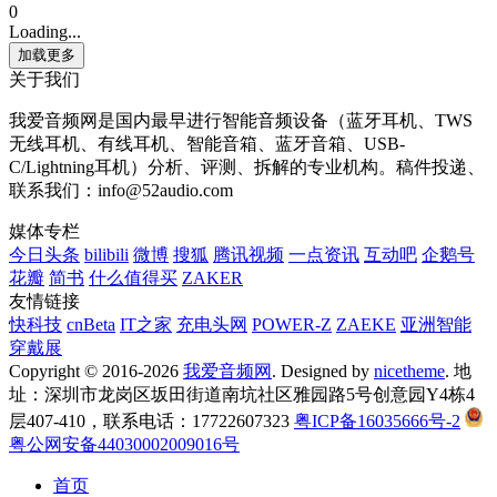
0
Loading...
加载更多
关于我们
我爱音频网是国内最早进行智能音频设备（蓝牙耳机、TWS
无线耳机、有线耳机、智能音箱、蓝牙音箱、USB-
C/Lightning耳机）分析、评测、拆解的专业机构。稿件投递、
联系我们：info@52audio.com
媒体专栏
今日头条
bilibili
微博
搜狐
腾讯视频
一点资讯
互动吧
企鹅号
花瓣
简书
什么值得买
ZAKER
友情链接
快科技
cnBeta
IT之家
充电头网
POWER-Z
ZAEKE
亚洲智能
穿戴展
Copyright © 2016-2026
我爱音频网
. Designed by
nicetheme
. 地
址：深圳市龙岗区坂田街道南坑社区雅园路5号创意园Y4栋4
层407-410，联系电话：17722607323
粤ICP备16035666号-2
粤公网安备44030002009016号
首页