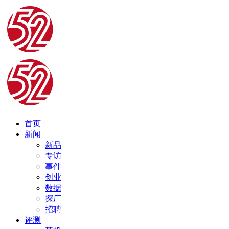
首页
新闻
新品
专访
事件
创业
数据
探厂
招聘
评测