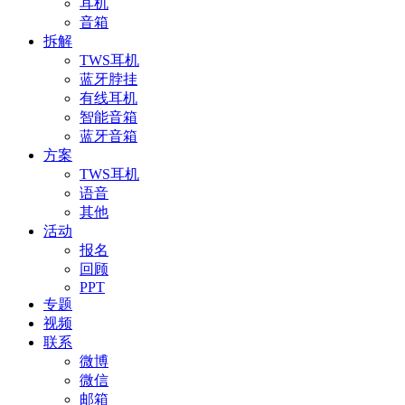
耳机
音箱
拆解
TWS耳机
蓝牙脖挂
有线耳机
智能音箱
蓝牙音箱
方案
TWS耳机
语音
其他
活动
报名
回顾
PPT
专题
视频
联系
微博
微信
邮箱