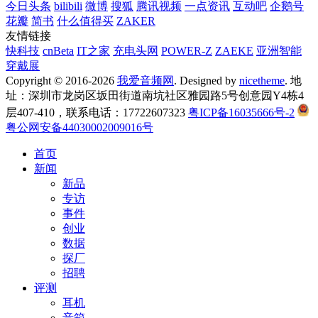
今日头条
bilibili
微博
搜狐
腾讯视频
一点资讯
互动吧
企鹅号
花瓣
简书
什么值得买
ZAKER
友情链接
快科技
cnBeta
IT之家
充电头网
POWER-Z
ZAEKE
亚洲智能
穿戴展
Copyright © 2016-2026
我爱音频网
. Designed by
nicetheme
. 地
址：深圳市龙岗区坂田街道南坑社区雅园路5号创意园Y4栋4
层407-410，联系电话：17722607323
粤ICP备16035666号-2
粤公网安备44030002009016号
首页
新闻
新品
专访
事件
创业
数据
探厂
招聘
评测
耳机
音箱