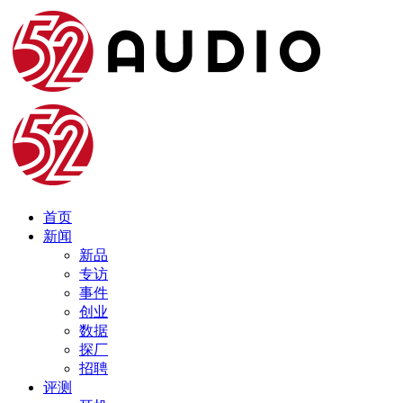
首页
新闻
新品
专访
事件
创业
数据
探厂
招聘
评测